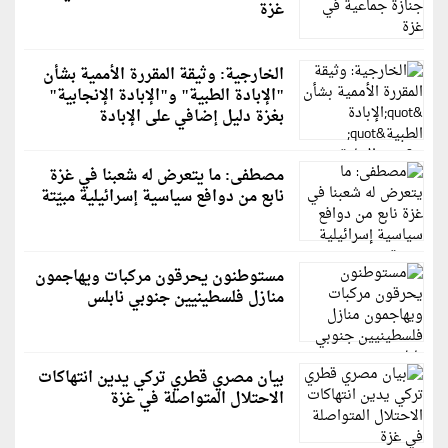
غزة
الخارجية: وثيقة المقررة الأممية بشأن
"الإبادة الطبية" و"الإبادة الإنجابية"
بغزة دليل إضافي على الإبادة
مصطفى: ما يتعرض له شعبنا في غزة
نابع من دوافع سياسية إسرائيلية مبيّتة
مستوطنون يحرقون مركبات ويهاجمون
منازل فلسطينيين جنوبي نابلس
بيان مصري قطري تركي يدين انتهاكات
الاحتلال المتواصلة في غزة