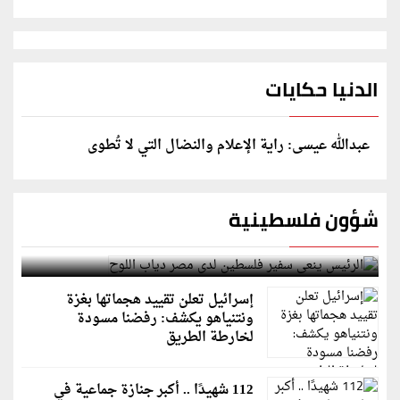
الدنيا حكايات
عبدالله عيسى: راية الإعلام والنضال التي لا تُطوى
شؤون فلسطينية
الرئيس ينعى سفير فلسطين لدى مصر دياب اللوح
إسرائيل تعلن تقييد هجماتها بغزة
ونتنياهو يكشف: رفضنا مسودة
لخارطة الطريق
112 شهيدًا .. أكبر جنازة جماعية في