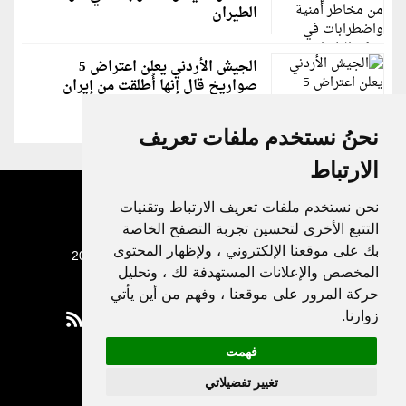
الطيران
الجيش الأردني يعلن اعتراض 5
صواريخ قال إنها أُطلقت من إيران
نحنُ نستخدم ملفات تعريف
الارتباط
نحن نستخدم ملفات تعريف الارتباط وتقنيات
التتبع الأخرى لتحسين تجربة التصفح الخاصة
بك على موقعنا الإلكتروني ، ولإظهار المحتوى
جميع الحقوق محفوظة لدنيا الوطن © 2003 - 2022
المخصص والإعلانات المستهدفة لك ، وتحليل
حركة المرور على موقعنا ، وفهم من أين يأتي
زوارنا.
فهمت
Privacy Policy
تغيير تفضيلاتي
|