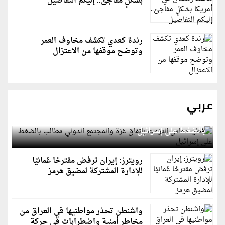
بشكلٍ مفاجئ.. إليكم التفاصيل
رندة كعدي تكشف مخاوف العمر
وتوضح موقفها من الاعتزال
عربي
قطر: حماس التزمت باتفاق غزة والمجتمع الدولي مطالب
بالضغط على إسرائيل
رويترز: إيران ترفض مقترحًا عُمانيًا
للإدارة المشتركة لمضيق هرمز
واشنطن تحذر مواطنيها في العراق من
مخاطر أمنية واضطرابات في حركة