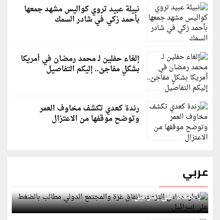
نبيلة عبيد تروي كواليس مشهد جمعها
بأحمد زكي في شادر السمك
إلغاء حفلين لـ محمد رمضان في أمريكا
بشكلٍ مفاجئ.. إليكم التفاصيل
رندة كعدي تكشف مخاوف العمر
وتوضح موقفها من الاعتزال
عربي
قطر: حماس التزمت باتفاق غزة والمجتمع الدولي مطالب
بالضغط على إسرائيل