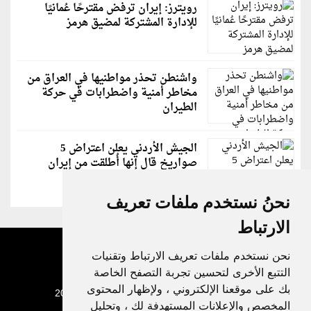
رويترز: إيران ترفض مقترحًا عُمانيًا
للإدارة المشتركة لمضيق هرمز
واشنطن تحذر مواطنيها في العراق من
مخاطر أمنية واضطرابات في حركة
الطيران
الجيش الأردني يعلن اعتراض 5
صواريخ قال إنها أُطلقت من إيران
نحنُ نستخدم ملفات تعريف
الارتباط
نحن نستخدم ملفات تعريف الارتباط وتقنيات
التتبع الأخرى لتحسين تجربة التصفح الخاصة
بك على موقعنا الإلكتروني ، ولإظهار المحتوى
جميع الحقوق محفوظة لدنيا الوطن © 2003 - 2022
المخصص والإعلانات المستهدفة لك ، وتحليل