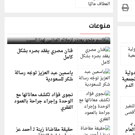
منوعات
قاسم ملحو يعتذر لزملائه الفنانين لهذا السبب
فنان مصري يفقد بصره بشكل
كامل
دولية
ياسمين عبد العزيز توجّه رسالة
لجمعية
شكر للسعودية
الدم
نجوى فؤاد تكشف معاناتها مع
الوحدة وإجراء جراحة بالعمود
الفقري
بـ
حقيقة مقاضاة زينة لـ أحمد عز
لعام