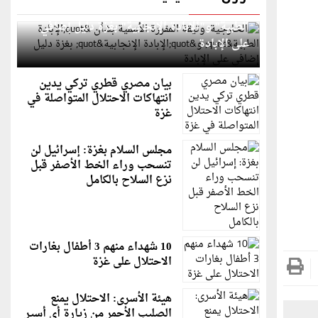
الخارجية: وثيقة المقررة الأممية بشأن "الإبادة
الطبية" و"الإبادة الإنجابية" بغزة دليل إضافي
على الإبادة
بيان مصري قطري تركي يدين
انتهاكات الاحتلال المتواصلة في
غزة
مجلس السلام بغزة: إسرائيل لن
تنسحب وراء الخط الأصفر قبل
نزع السلاح بالكامل
10 شهداء منهم 3 أطفال بغارات
الاحتلال على غزة
هيئة الأسرى: الاحتلال يمنع
الصليب الأحمر من زيارة أي أسير