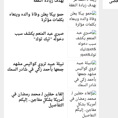
بهدف زيادة النفقة
أقصى
حمو بيكا يعلن وفاة والده وينعاه
بكلمات مؤثرة
صبري عبد المنعم يكشف سبب
دخوله "تيك توك"
نبيلة عبيد تروي كواليس مشهد
جمعها بأحمد زكي في شادر السمك
إلغاء حفلين لـ محمد رمضان في
أمريكا بشكلٍ مفاجئ.. إليكم
التفاصيل