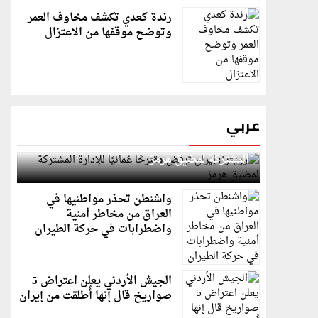
رندة كعدي تكشف مخاوف العمر
وتوضح موقفها من الاعتزال
عربي
رويترز: إيران ترفض مقترحًا عُمانيًا للإدارة
المشتركة لمضيق هرمز
واشنطن تحذر مواطنيها في
العراق من مخاطر أمنية
واضطرابات في حركة الطيران
الجيش الأردني يعلن اعتراض 5
صواريخ قال إنها أُطلقت من إيران