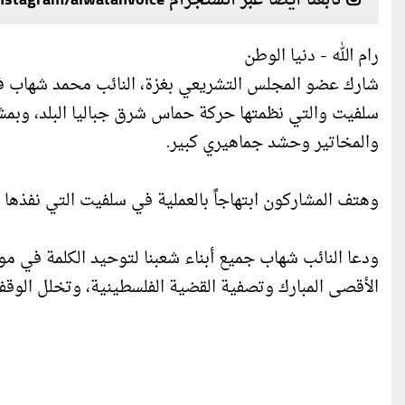
تابعنا أيضا عبر انستجرام instagram/alwatanvoice
رام الله - دنيا الوطن
شارك عضو المجلس التشريعي بغزة، النائب محمد شهاب في و
سلفيت والتي نظمتها حركة حماس شرق جباليا البلد، وبمش
والمخاتير وحشد جماهيري كبير.
وهتف المشاركون ابتهاجاً بالعملية في سلفيت التي نفذها
ودعا النائب شهاب جميع أبناء شعبنا لتوحيد الكلمة في م
الأقصى المبارك وتصفية القضية الفلسطينية، وتخلل الوقف