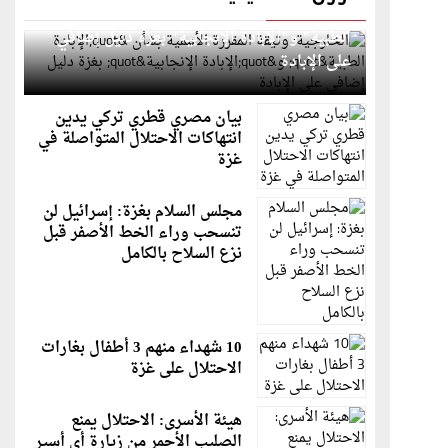
الخارجية: وثيقة المقررة الأممية بشأن "الإبادة
الطبية" و"الإبادة الإنجابية" بغزة دليل إضافي
على الإبادة
بيان مصري قطري تركي يدين
انتهاكات الاحتلال المتواصلة في
غزة
مجلس السلام بغزة: إسرائيل لن
تنسحب وراء الخط الأصفر قبل
نزع السلاح بالكامل
10 شهداء منهم 3 أطفال بغارات
الاحتلال على غزة
هيئة الأسرى: الاحتلال يمنع
الصليب الأحمر من زيارة أي أسير