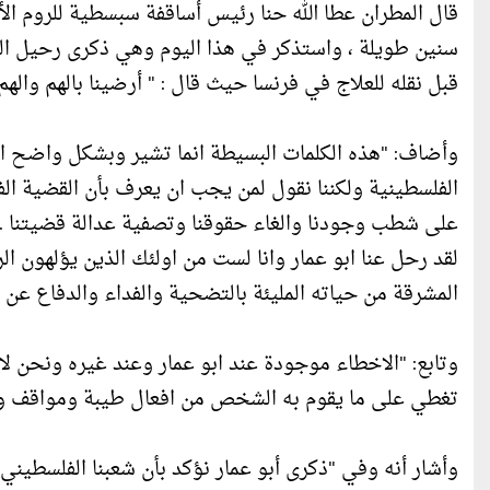
قال المطران عطا الله حنا رئيس أساقفة سبسطية للروم ا
سنين طويلة ، واستذكر في هذا اليوم وهي ذكرى رحيل الشهي
قبل نقله للعلاج في فرنسا حيث قال : " أرضينا بالهم والهم
وأضاف: "هذه الكلمات البسيطة انما تشير وبشكل واضح ال
الفلسطينية ولكننا نقول لمن يجب ان يعرف بأن القضية الفل
على شطب وجودنا والغاء حقوقنا وتصفية عدالة قضيتنا .
لقد رحل عنا ابو عمار وانا لست من اولئك الذين يؤلهون ا
المشرقة من حياته المليئة بالتضحية والفداء والدفاع عن ا
وتابع: "الاخطاء موجودة عند ابو عمار وعند غيره ونحن لا 
تغطي على ما يقوم به الشخص من افعال طيبة ومواقف وطن
وأشار أنه وفي "ذكرى أبو عمار نؤكد بأن شعبنا الفلسطيني