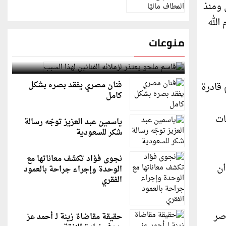
 ومنذ
الله
منوعات
قاسم ملحو يعتذر لزملائه الفنانين لهذا السبب
فنان مصري يفقد بصره بشكل
 قادرة
كامل
ات
ياسمين عبد العزيز توجّه رسالة
شكر للسعودية
نجوى فؤاد تكشف معاناتها مع
ان
الوحدة وإجراء جراحة بالعمود
الفقري
صر
حقيقة مقاضاة زينة لـ أحمد عز