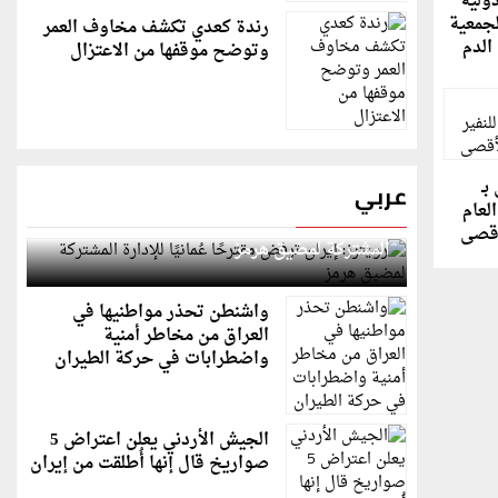
دولية
لجمعية
رندة كعدي تكشف مخاوف العمر
الدم
وتوضح موقفها من الاعتزال
بـ
عربي
لعام
رويترز: إيران ترفض مقترحًا عُمانيًا للإدارة
أقصى
المشتركة لمضيق هرمز
واشنطن تحذر مواطنيها في
العراق من مخاطر أمنية
واضطرابات في حركة الطيران
الجيش الأردني يعلن اعتراض 5
صواريخ قال إنها أُطلقت من إيران