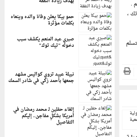
بهدف زيادة النفقة
 .
ك ،
حمو بيكا يعلن وفاة والده وينعاه
بكلمات مؤثرة
صبري عبد المنعم يكشف سبب
تسلم
دخوله "تيك توك"
نبيلة عبيد تروي كواليس مشهد
جمعها بأحمد زكي في شادر السمك
إلغاء حفلين لـ محمد رمضان في
أمريكا بشكلٍ مفاجئ.. إليكم
التفاصيل