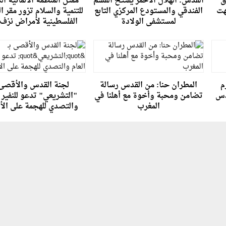
ق
القدس: الهلال الأحمر يفتتح القسم
ممثل المنظمة الألمانية ال
هت
الفندقي والمستودع المركزي التابع
للتنمية والسلام تزور مقر ا
لمستشفى الولادة
الفلسطينية لأمراض نزف 
م
المطران حنا: من القدس رسالة
لجنة القدس والأقصى 
دس
تضامن ومحبة وأخوة مع أهلنا في
"التشريعي" تدعو للنفير ا
المغرب
والتصدي للهجمة على ال