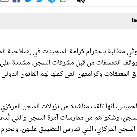
ثي مطالبة باحترام كرامة السجينات في إصلاحية ال
 ووقف التعسفات من قبل مشرفات السجن، مشددة على أ
 المعتقلات وكرامتهن التي كفلها لهم القانون الدولي
خميس، انها تلقت مناشدة من نزيلات السجن المركزي
لسجن، وشكواهم من ممارسات آمرة السجن والتي تُدعى
لسجن المركزي، التي تمارس التضييق عليهن، وتحرم