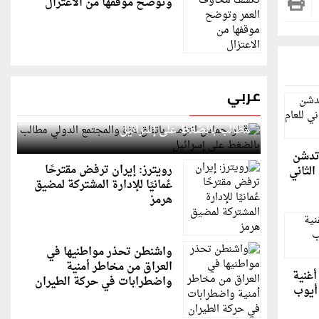
وتوضح موقفها من الاعتزال
عربي
قطر: حماس التزمت باتفاق غزة والمجتمع الدولي
مطالب بالضغط على إسرائيل
 تدشن
رويترز: إيران ترفض مقترحًا
لثاني
عُمانيًا للإدارة المشتركة لمضيق
هرمز
واشنطن تحذر مواطنيها في
العراق من مخاطر أمنية
أغنية
واضطرابات في حركة الطيران
 أيوب