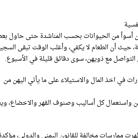
فسية
لن أسوأ من الحيوانات بحسب المناشدة حتى حاول بع
ة، حيث أن الطعام لا يكفي، وأغلب الوقت تبقى السجي
التواصل مع ذويهن، سوى دقائق قليلة في الأسبوع.
رات في اخذ المال والاستيلاء على ما يأتي اليهن من
ضدهن واستعمال كل أساليب وصنوف القهر والاخضاع، ويط
ظهرت ممارسات مخالفة للقانون اليمني والدولي، مؤكدة