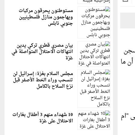
مستوطنون يحرقون مركبات
ويهاجمون منازل فلسطينيين
جنوبي نابلس
بيان مصري قطري تركي يدين
سجن
انتهاكات الاحتلال المتواصلة في
غزة
ن ما
مجلس السلام بغزة: إسرائيل لن
تنسحب وراء الخط الأصفر قبل
نزع السلاح بالكامل
 "ام
10 شهداء منهم 3 أطفال بغارات
الاحتلال على غزة