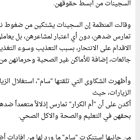
السجينات من أبسط حقوقهن.
وقالت المنظمة إن السجينات يشتكين من ضغوط ن
تمارس ضدهن، دون أي اعتبار لمشاعرهن، بل يعام
الاقدام على الانتحار، بسبب التعذيب وسوء التغذي
جائعات، إضافة للأماكن غير الصحية وحرمانهن من 
وأظهرت الشكاوى التي تلقتها "سام"، استغلال الزيا
الزيارات، حيث
أكدن على أن "أم الكرار" تمارس إذلالاً متعمداً 
بحقهن في التعليم والصحة والاكل الصحي.
من جانبها استنكرت "سام" ما ورد لها من افادات أ