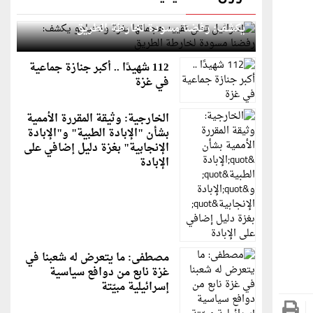
إسرائيل تعلن تقييد هجماتها بغزة ونتنياهو
يكشف: رفضنا مسودة لخارطة الطريق
112 شهيدًا .. أكبر جنازة جماعية
في غزة
الخارجية: وثيقة المقررة الأممية
بشأن "الإبادة الطبية" و"الإبادة
الإنجابية" بغزة دليل إضافي على
الإبادة
مصطفى: ما يتعرض له شعبنا في
غزة نابع من دوافع سياسية
إسرائيلية مبيّتة