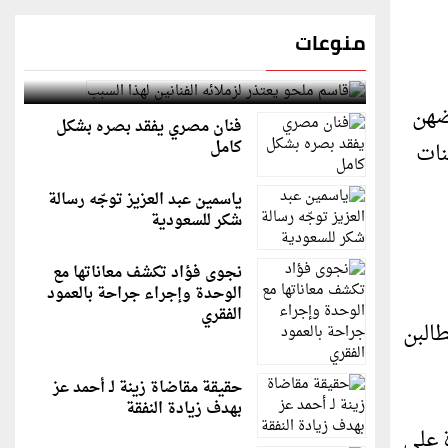
منوعات
قاسم ملحو يعتذر لزملائه الفنانين لهذا السبب
ضهن
فنان مصري يفقد بصره بشكل
كامل
نات
ياسمين عبد العزيز توجّه رسالة
شكر للسعودية
نجوى فؤاد تكشف معاناتها مع
الوحدة وإجراء جراحة بالعمود
الفقري
البن
حقيقة مقاضاة زينة لـ أحمد عز
بهدف زيادة النفقة
 على