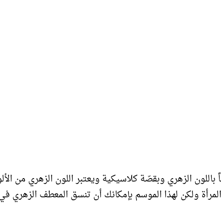
ة ألكسندر ماكوين Alexander McQueen معطفاً باللون الزهري وبقصّة كلاسيكية ويعتبر اللون الزهري من ال
المرأة ولكن لهذا الموسم بإمكانك أن تنسق المعطف الزهري في