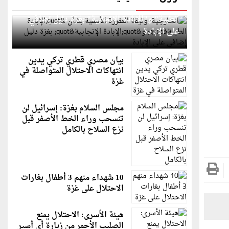
الخارجية: وثيقة المقررة الأممية بشأن "الإبادة
الطبية" و"الإبادة الإنجابية" بغزة دليل إضافي
على الإبادة
بيان مصري قطري تركي يدين
انتهاكات الاحتلال المتواصلة في
غزة
مجلس السلام بغزة: إسرائيل لن
تنسحب وراء الخط الأصفر قبل
نزع السلاح بالكامل
10 شهداء منهم 3 أطفال بغارات
الاحتلال على غزة
هيئة الأسرى: الاحتلال يمنع
الصليب الأحمر من زيارة أي أسير