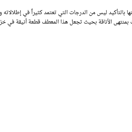
ا بالتأكيد ليس من الدرجات التي تعتمد كثيراً في إطلالاته و
ر الداكنة التي قدّمتها علامة رود Rhude جاءت بمنتهى الأناقة بحيث تجعل هذا المعطف قطعة أنيقة في خ