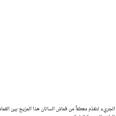
رساتشي Versace اللون البرتقالي الجريء لتقدّم معطفاً من قماش الساتان هذا المزيج بين الق