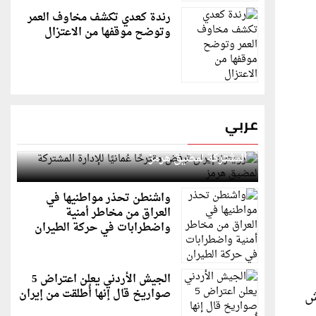
رندة كعدي تكشف مخاوف العمر
وتوضح موقفها من الاعتزال
عربي
رويترز: إيران ترفض مقترحًا عُمانيًا للإدارة
المشتركة لمضيق هرمز
واشنطن تحذر مواطنيها في
العراق من مخاطر أمنية
واضطرابات في حركة الطيران
الجيش الأردني يعلن اعتراض 5
صواريخ قال إنها أُطلقت من إيران
ماش