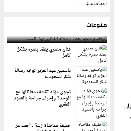
منوعات
قاسم ملحو يعتذر لزملائه الفنانين لهذا السبب
فنان مصري يفقد بصره بشكل
كامل
ياسمين عبد العزيز توجّه رسالة
شكر للسعودية
نجوى فؤاد تكشف معاناتها مع
الوحدة وإجراء جراحة بالعمود
الفقري
ألوان
حقيقة مقاضاة زينة لـ أحمد عز