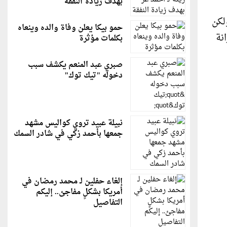
بهدف زيادة النفقة
لكن
حمو بيكا يعلن وفاة والده وينعاه
زانة
بكلمات مؤثرة
صبري عبد المنعم يكشف سبب
دخوله "تيك توك"
نبيلة عبيد تروي كواليس مشهد
جمعها بأحمد زكي في شادر السمك
إلغاء حفلين لـ محمد رمضان في
أمريكا بشكلٍ مفاجئ.. إليكم
التفاصيل