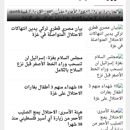
الخارجية: وثيقة المقررة الأممية بشأن "الإبادة الطبية"
و"الإبادة الإنجابية" بغزة دليل إضافي على الإبادة
بيان مصري قطري تركي يدين انتهاكات
الاحتلال المتواصلة في غزة
مجلس السلام بغزة: إسرائيل لن
تنسحب وراء الخط الأصفر قبل نزع
السلاح بالكامل
10 شهداء منهم 3 أطفال بغارات
الاحتلال على غزة
هيئة الأسرى: الاحتلال يمنع الصليب
الأحمر من زيارة أي أسير فلسطيني منذ
30 شهرا