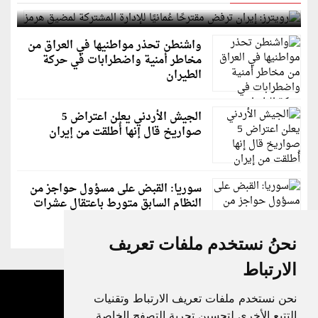
لمضيق هرمز
واشنطن تحذر مواطنيها في العراق من
مخاطر أمنية واضطرابات في حركة
الطيران
الجيش الأردني يعلن اعتراض 5
صواريخ قال إنها أُطلقت من إيران
سوريا: القبض على مسؤول حواجز من
النظام السابق متورط باعتقال عشرات
الشبان
نحنُ نستخدم ملفات تعريف
الارتباط
نحن نستخدم ملفات تعريف الارتباط وتقنيات
التتبع الأخرى لتحسين تجربة التصفح الخاصة