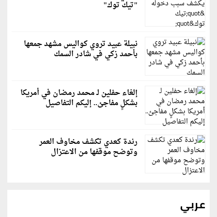
"تيك توك"
نبيلة عبيد تروي كواليس مشهد جمعها
بأحمد زكي في شادر السمك
إلغاء حفلين لـ محمد رمضان في أمريكا
بشكلٍ مفاجئ.. إليكم التفاصيل
رندة كعدي تكشف مخاوف العمر
وتوضح موقفها من الاعتزال
عربي
رويترز: إيران ترفض مقترحًا عُمانيًا للإدارة المشتركة