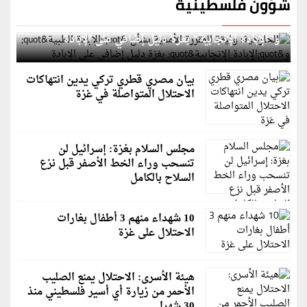
شؤون فلسطينية
الخارجية: وثيقة المقررة الأممية بشأن "الإبادة الطبية"
و"الإبادة الإنجابية" بغزة دليل إضافي على الإبادة
بيان مصري قطري تركي يدين انتهاكات
الاحتلال المتواصلة في غزة
مجلس السلام بغزة: إسرائيل لن
تنسحب وراء الخط الأصفر قبل نزع
السلاح بالكامل
10 شهداء منهم 3 أطفال بغارات
الاحتلال على غزة
هيئة الأسرى: الاحتلال يمنع الصليب
الأحمر من زيارة أي أسير فلسطيني منذ
30 شهرا