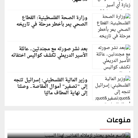
وزارة الصحة الفلسطينية: القطاع
الصحي يمر بأخطر مرحلة في تاريخه
بعد نشر صورته مع مجندتين.. عائلة
الأسير الدريملي تكشف كواليس اختفائه
وزير المالية الفلسطيني: إسرائيل تتجه
إلى "تصفير" أموال المقاصة.. وصلنا
إلى نهاية المطاف ماليًا
منوعات
قاسم ملحو يعتذر لزملائه الفنانين لهذا السبب