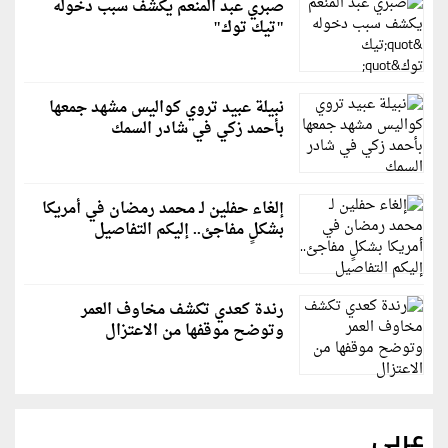
صبري عبد المنعم يكشف سبب دخوله
"تيك توك"
نبيلة عبيد تروي كواليس مشهد جمعها
بأحمد زكي في شادر السمك
إلغاء حفلين لـ محمد رمضان في أمريكا
بشكلٍ مفاجئ.. إليكم التفاصيل
رندة كعدي تكشف مخاوف العمر
وتوضح موقفها من الاعتزال
عربي
رويترز: إيران ترفض مقترحًا عُمانيًا للإدارة المشتركة