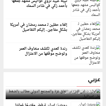
نبيلة عبيد تروي كواليس مشهد جمعها
بأحمد زكي في شادر السمك
إلغاء حفلين لـ محمد رمضان في أمريكا
بشكلٍ مفاجئ.. إليكم التفاصيل
رندة كعدي تكشف مخاوف العمر
وتوضح موقفها من الاعتزال
عربي
قطر: حماس التزمت باتفاق غزة والمجتمع الدولي مطالب
بالضغط على إسرائيل
رويترز: إيران ترفض مقترحًا عُمانيًا