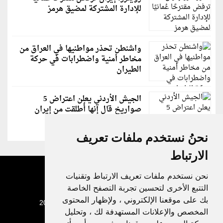
للإدارة المشتركة لمضيق هرمز
واشنطن تحذر مواطنيها في العراق من
مخاطر أمنية واضطرابات في حركة
الطيران
الجيش الأردني يعلن اعتراض 5
صواريخ قال إنها أُطلقت من إيران
نحنُ نستخدم ملفات تعريف
الارتباط
نحن نستخدم ملفات تعريف الارتباط وتقنيات
التتبع الأخرى لتحسين تجربة التصفح الخاصة
بك على موقعنا الإلكتروني ، ولإظهار المحتوى
جميع الحقوق محفوظة لدنيا الوطن © 2003 - 2022
المخصص والإعلانات المستهدفة لك ، وتحليل