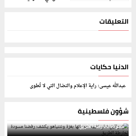
التعليقات
الدنيا حكايات
عبدالله عيسى: راية الإعلام والنضال التي لا تُطوى
شؤون فلسطينية
إسرائيل تعلن تقييد هجماتها بغزة ونتنياهو يكشف: رفضنا
مسودة لخارطة الطريق