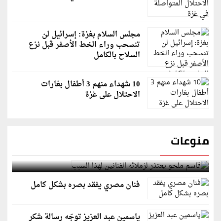
مجلس السلام بغزة: إسرائيل لن
تنسحب وراء الخط الأصفر قبل نزع
السلاح بالكامل
10 شهداء منهم 3 أطفال بغارات
الاحتلال على غزة
منوعات
قاسم ملحو يعتذر لزملائه الفنانين لهذا السبب
فنان مصري يفقد بصره بشكل كامل
ياسمين عبد العزيز توجّه رسالة شكر