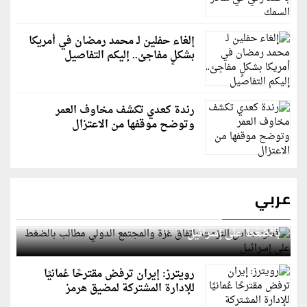
إلغاء حفلين لـ محمد رمضان في أمريكا
بشكلٍ مفاجئ.. إليكم التفاصيل
رندة كعدي تكشف مخاوف العمر
وتوضح موقفها من الاعتزال
عربي
قطر: حماس التزمت باتفاق غزة والمجتمع الدولي مطالب
بالضغط على إسرائيل
رويترز: إيران ترفض مقترحًا عُمانيًا
للإدارة المشتركة لمضيق هرمز