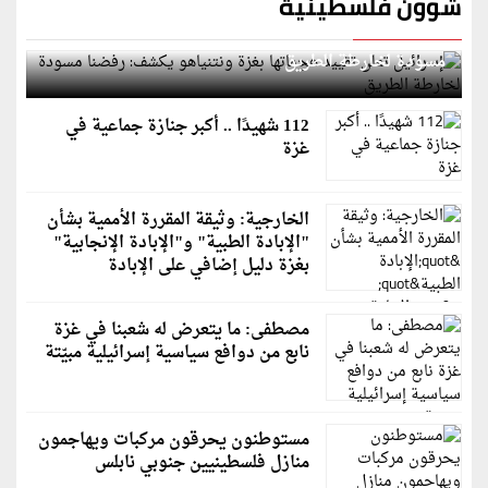
شؤون فلسطينية
إسرائيل تعلن تقييد هجماتها بغزة ونتنياهو يكشف: رفضنا
مسودة لخارطة الطريق
112 شهيدًا .. أكبر جنازة جماعية في
غزة
الخارجية: وثيقة المقررة الأممية بشأن
"الإبادة الطبية" و"الإبادة الإنجابية"
بغزة دليل إضافي على الإبادة
مصطفى: ما يتعرض له شعبنا في غزة
نابع من دوافع سياسية إسرائيلية مبيّتة
مستوطنون يحرقون مركبات ويهاجمون
منازل فلسطينيين جنوبي نابلس