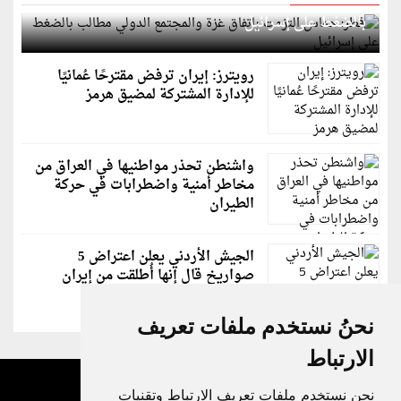
قطر: حماس التزمت باتفاق غزة والمجتمع الدولي مطالب
بالضغط على إسرائيل
رويترز: إيران ترفض مقترحًا عُمانيًا
للإدارة المشتركة لمضيق هرمز
واشنطن تحذر مواطنيها في العراق من
مخاطر أمنية واضطرابات في حركة
الطيران
الجيش الأردني يعلن اعتراض 5
صواريخ قال إنها أُطلقت من إيران
نحنُ نستخدم ملفات تعريف
الارتباط
نحن نستخدم ملفات تعريف الارتباط وتقنيات