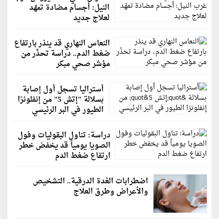
النيل: أجسام مضادة تمهّد
لعلاج جديد
النعاس النهاري قد ينذر بارتفاع
ضغط الدم.. دراسة تحذّر من
مؤشر صحي مبكر
أستراليا تسجل أول إصابة
بسلالة "إتش 5" من إنفلونزا
الطيور في البر الرئيسي
دراسة: تناول البقوليات وفول
الصويا يومياً قد يخفض خطر
ارتفاع ضغط الدم
اضطرابات الغدة الدرقية.. التشخيص
والأعراض وطرق العلاج