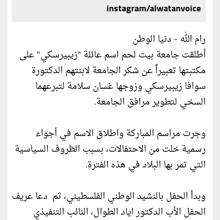
instagram/alwatanvoice
رام الله - دنيا الوطن
أطلقت جامعة بيت لحم اسم عائلة "زيبيرسكي" على
مكتبتها تعبيراً عن شكر الجامعة لابنتهم الدكتورة
سوافا زيبيرسكي وزوجها غسان سلامة لتبرعهما
السخي لتطوير مرافق الجامعة.
وجرت مراسم المباركة واطلاق الاسم في أجواء
رسمية خلت من الاحتفالات، بسبب الظروف السياسية
التي تمر بها البلاد في هذه الفترة.
وبدأ الحفل بالنشيد الوطني الفلسطيني، ثم دعا عريف
الحفل الأب الدكتور اياد الطوال، النائب التنفيذي