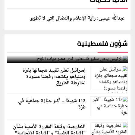
عبدالله عيسى: راية الإعلام والنضال التي لا تُطوى
شؤون فلسطينية
الرئيس ينعى سفير فلسطين لدى مصر دياب اللوح
إسرائيل تعلن تقييد هجماتها بغزة
ونتنياهو يكشف: رفضنا مسودة
لخارطة الطريق
112 شهيدًا .. أكبر جنازة جماعية في
غزة
الخارجية: وثيقة المقررة الأممية بشأن
"الإبادة الطبية" و"الإبادة الإنجابية"