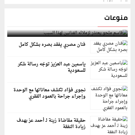
منوعات
قاسم ملحو يعتذر لزملائه الفنانين لهذا السبب
فنان مصري يفقد بصره بشكل كامل
ياسمين عبد العزيز توجّه رسالة شكر
للسعودية
نجوى فؤاد تكشف معاناتها مع الوحدة
وإجراء جراحة بالعمود الفقري
حقيقة مقاضاة زينة لـ أحمد عز بهدف
زيادة النفقة