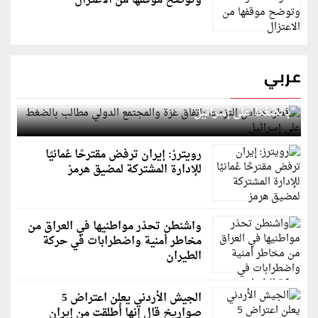
وتوضح موقفها من الاعتزال
عربي
قطر: حماس التزمت باتفاق غزة والمجتمع الدولي مطالب
بالضغط على إسرائيل
رويترز: إيران ترفض مقترحًا عُمانيًا
للإدارة المشتركة لمضيق هرمز
واشنطن تحذر مواطنيها في العراق من
مخاطر أمنية واضطرابات في حركة
الطيران
الجيش الأردني يعلن اعتراض 5
صواريخ قال إنها أُطلقت من إيران