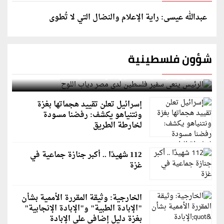
عبدالله عيسى: راية الإعلام والنضال التي لا تُطوى
شؤون فلسطينية
الرئيس ينعى سفير فلسطين لدى مصر دياب اللوح
إسرائيل تعلن تقييد هجماتها بغزة
ونتنياهو يكشف: رفضنا مسودة
لخارطة الطريق
112 شهيدًا .. أكبر جنازة جماعية في
غزة
الخارجية: وثيقة المقررة الأممية بشأن
"الإبادة الطبية" و"الإبادة الإنجابية"
بغزة دليل إضافي على الإبادة