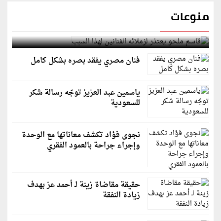
منوعات
قاسم ملحو يعتذر لزملائه الفنانين لهذا السبب
فنان مصري يفقد بصره بشكل كامل
ياسمين عبد العزيز توجّه رسالة شكر
للسعودية
نجوى فؤاد تكشف معاناتها مع الوحدة
وإجراء جراحة بالعمود الفقري
حقيقة مقاضاة زينة لـ أحمد عز بهدف
زيادة النفقة