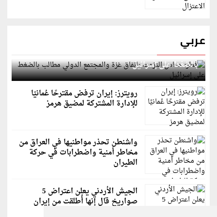
عربي
قطر: حماس التزمت باتفاق غزة والمجتمع الدولي مطالب
بالضغط على إسرائيل
رويترز: إيران ترفض مقترحًا عُمانيًا
للإدارة المشتركة لمضيق هرمز
واشنطن تحذر مواطنيها في العراق من
مخاطر أمنية واضطرابات في حركة
الطيران
الجيش الأردني يعلن اعتراض 5
صواريخ قال إنها أُطلقت من إيران