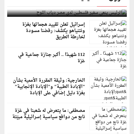
الرئيس ينعى سفير فلسطين لدى مصر دياب اللوح
إسرائيل تعلن تقييد هجماتها بغزة
ونتنياهو يكشف: رفضنا مسودة
لخارطة الطريق
112 شهيدًا .. أكبر جنازة جماعية في
غزة
الخارجية: وثيقة المقررة الأممية بشأن
"الإبادة الطبية" و"الإبادة الإنجابية"
بغزة دليل إضافي على الإبادة
مصطفى: ما يتعرض له شعبنا في غزة
نابع من دوافع سياسية إسرائيلية مبيّتة