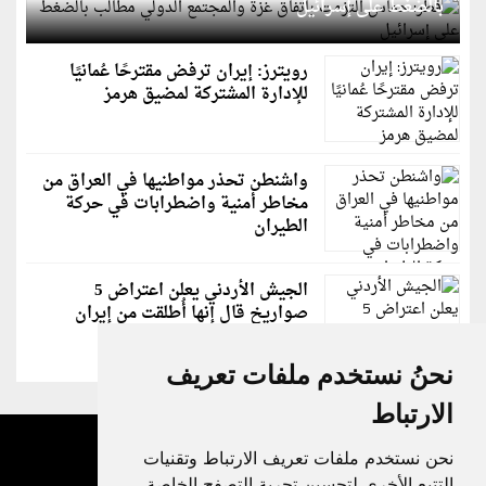
بالضغط على إسرائيل
رويترز: إيران ترفض مقترحًا عُمانيًا
للإدارة المشتركة لمضيق هرمز
واشنطن تحذر مواطنيها في العراق من
مخاطر أمنية واضطرابات في حركة
الطيران
الجيش الأردني يعلن اعتراض 5
صواريخ قال إنها أُطلقت من إيران
نحنُ نستخدم ملفات تعريف
الارتباط
نحن نستخدم ملفات تعريف الارتباط وتقنيات
التتبع الأخرى لتحسين تجربة التصفح الخاصة