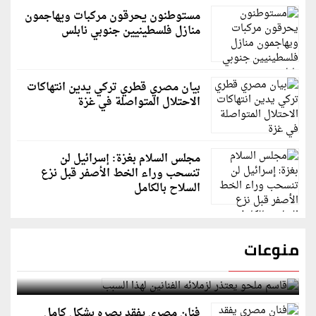
مستوطنون يحرقون مركبات ويهاجمون
منازل فلسطينيين جنوبي نابلس
بيان مصري قطري تركي يدين انتهاكات
الاحتلال المتواصلة في غزة
مجلس السلام بغزة: إسرائيل لن
تنسحب وراء الخط الأصفر قبل نزع
السلاح بالكامل
منوعات
قاسم ملحو يعتذر لزملائه الفنانين لهذا السبب
فنان مصري يفقد بصره بشكل كامل