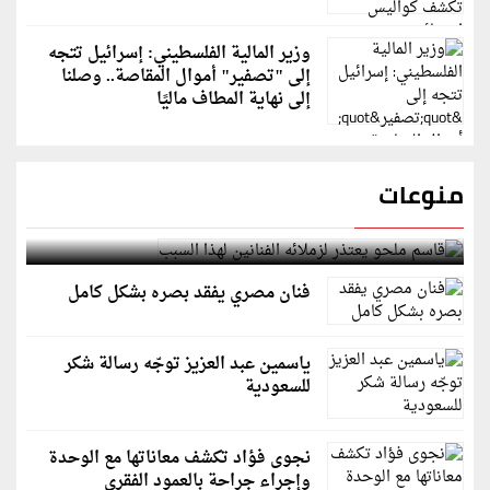
وزير المالية الفلسطيني: إسرائيل تتجه
إلى "تصفير" أموال المقاصة.. وصلنا
إلى نهاية المطاف ماليًا
منوعات
قاسم ملحو يعتذر لزملائه الفنانين لهذا السبب
فنان مصري يفقد بصره بشكل كامل
ياسمين عبد العزيز توجّه رسالة شكر
للسعودية
نجوى فؤاد تكشف معاناتها مع الوحدة
وإجراء جراحة بالعمود الفقري