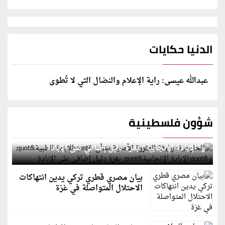
الدنيا حكايات
عبدالله عيسى: راية الإعلام والنضال التي لا تُطوى
شؤون فلسطينية
الخارجية: وثيقة المقررة الأممية بشأن "الإبادة الطبية"
و"الإبادة الإنجابية" بغزة دليل إضافي على الإبادة
بيان مصري قطري تركي يدين انتهاكات
الاحتلال المتواصلة في غزة