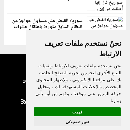
سوريا: القبض على مسؤول حواجز من
النظام السابق متورط باعتقال عشرات
الشبان
نحنُ نستخدم ملفات تعريف
الارتباط
نحن نستخدم ملفات تعريف الارتباط وتقنيات
التتبع الأخرى لتحسين تجربة التصفح الخاصة
بك على موقعنا الإلكتروني ، ولإظهار المحتوى
جميع الحقوق محفوظة لدنيا الوطن © 2003 - 2022
المخصص والإعلانات المستهدفة لك ، وتحليل
حركة المرور على موقعنا ، وفهم من أين يأتي
زوارنا.
فهمت
Privacy Policy
تغيير تفضيلاتي
|
Update cookies preferences