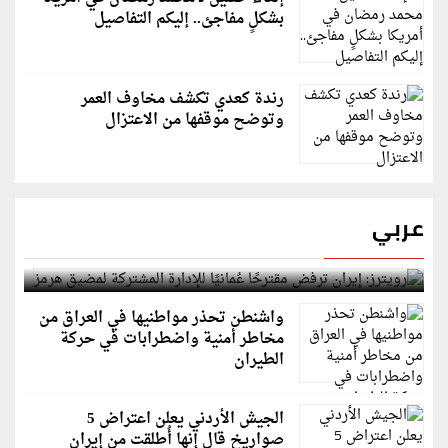
بشكلٍ مفاجئ.. إليكم التفاصيل
رندة كعدي تكشف مخاوف العمر
وتوضح موقفها من الاعتزال
عربي
رويترز: إيران ترفض مقترحًا عُمانيًا للإدارة المشتركة
لمضيق هرمز
واشنطن تحذر مواطنيها في العراق من
مخاطر أمنية واضطرابات في حركة
الطيران
الجيش الأردني يعلن اعتراض 5
صواريخ قال إنها أُطلقت من إيران