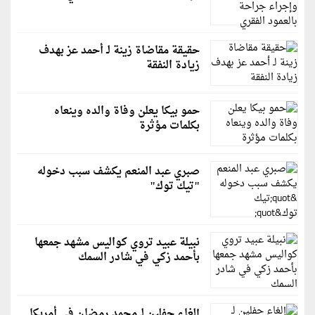
حقيقة مقاضاة زينة لـ أحمد عز بهدف
زيادة النفقة
حمو بيكا يعلن وفاة والده وينعاه
بكلمات مؤثرة
صبري عبد المنعم يكشف سبب دخوله
"تيك توك"
نبيلة عبيد تروي كواليس مشهد جمعها
بأحمد زكي في شادر السمك
إلغاء حفلين لـ محمد رمضان في أمريكا