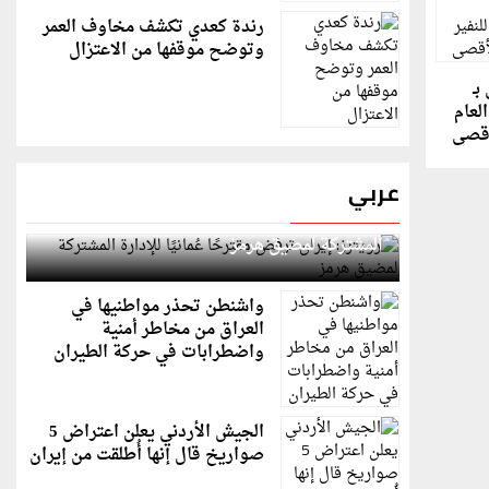
رندة كعدي تكشف مخاوف العمر
وتوضح موقفها من الاعتزال
بـ
لعام
أقصى
عربي
رويترز: إيران ترفض مقترحًا عُمانيًا للإدارة
المشتركة لمضيق هرمز
واشنطن تحذر مواطنيها في
العراق من مخاطر أمنية
واضطرابات في حركة الطيران
الجيش الأردني يعلن اعتراض 5
صواريخ قال إنها أُطلقت من إيران