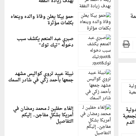
بهدف زيادة النفقة
مة
حمو بيكا يعلن وفاة والده وينعاه
بكلمات مؤثرة
صبري عبد المنعم يكشف سبب
دخوله "تيك توك"
نبيلة عبيد تروي كواليس مشهد
جمعها بأحمد زكي في شادر السمك
إلغاء حفلين لـ محمد رمضان في
دولية
أمريكا بشكلٍ مفاجئ.. إليكم
لجمعية
التفاصيل
الدم