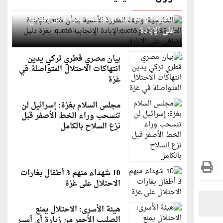
الخارجية: وثيقة المقررة الأممية بشأن "الإبادة
الطبية" و"الإبادة الإنجابية" بغزة دليل إضافي
على الإبادة
بيان مصري قطري تركي يدين
انتهاكات الاحتلال المتواصلة في
غزة
مجلس السلام بغزة: إسرائيل لن
تنسحب وراء الخط الأصفر قبل
نزع السلاح بالكامل
10 شهداء منهم 3 أطفال بغارات
الاحتلال على غزة
هيئة الأسرى: الاحتلال يمنع
الصليب الأحمر من زيارة أي أسير