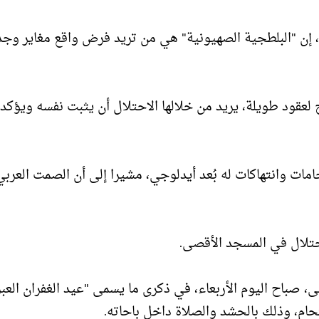
 إن "البلطجية الصهيونية" هي من تريد فرض واقع مغاير وجد
لعقود طويلة، يريد من خلالها الاحتلال أن يثبت نفسه ويؤكد 
ات وانتهاكات له بُعد أيدلوجي، مشيرا إلى أن الصمت العربي
تلال في المسجد الأقصى.
صباح اليوم الأربعاء، في ذكرى ما يسمى "عيد الغفران العبر
تحام، وذلك بالحشد والصلاة داخل باحاته.