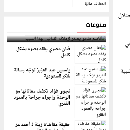
تلال
منوعات
قاسم ملحو يعتذر لزملائه الفنانين لهذا السبب
في
فنان مصري يفقد بصره بشكل
كامل
ياسمين عبد العزيز توجّه رسالة
بية
شكر للسعودية
نجوى فؤاد تكشف معاناتها مع
الوحدة وإجراء جراحة بالعمود
الفقري
حقيقة مقاضاة زينة لـ أحمد عز