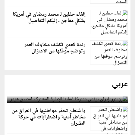
إلغاء حفلين لـ محمد رمضان في أمريكا
بشكلٍ مفاجئ.. إليكم التفاصيل
رندة كعدي تكشف مخاوف العمر
وتوضح موقفها من الاعتزال
عربي
رويترز: إيران ترفض مقترحًا عُمانيًا للإدارة المشتركة
لمضيق هرمز
واشنطن تحذر مواطنيها في العراق من
مخاطر أمنية واضطرابات في حركة
الطيران