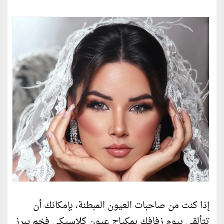
إذا كنت من صاحبات العيون المبطنة، بإمكانك أن
تتألقي بيوم زفافك بمكياج عيون كلاسيكي فخم يبرز