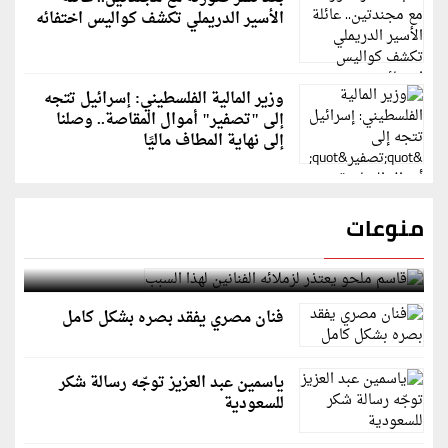
الأسير الدريملي تكشف كواليس اختفائه
وزير المالية الفلسطيني: إسرائيل تتجه
إلى "تصفير" أموال المقاصة.. وصلنا
إلى نهاية المطاف ماليًا
منوعات
قاسم ملحو يعتذر لزملائه الفنانين لهذا السبب
فنان مصري يفقد بصره بشكل كامل
ياسمين عبد العزيز توجّه رسالة شكر
للسعودية