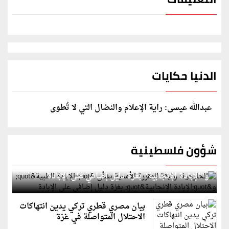
الدنيا حكايات
عبدالله عيسى: راية الإعلام والنضال التي لا تُطوى
شؤون فلسطينية
الخارجية: وثيقة المقررة الأممية بشأن "الإبادة الطبية"
و"الإبادة الإنجابية" بغزة دليل إضافي على الإبادة
بيان مصري قطري تركي يدين انتهاكات
الاحتلال المتواصلة في غزة