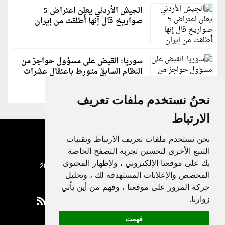
الجيش الأردني يعلن اعتراض 5
صواريخ قال إنها أُطلقت من إيران
سوريا: القبض على مسؤول حواجز من
النظام السابق متورط باعتقال عشرات
الشبان
نحنُ نستخدم ملفات تعريف
الارتباط
نحن نستخدم ملفات تعريف الارتباط وتقنيات
التتبع الأخرى لتحسين تجربة التصفح الخاصة
بك على موقعنا الإلكتروني ، ولإظهار المحتوى
جميع الحقوق محفوظة لدنيا الوطن © 2003 - 2022
المخصص والإعلانات المستهدفة لك ، وتحليل
حركة المرور على موقعنا ، وفهم من أين يأتي
زوارنا.
فهمت