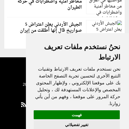
مخاطر أمنية واضطرابات في حركة
الطيران
الجيش الأردني يعلن اعتراض 5
صواريخ قال إنها أُطلقت من إيران
نحنُ نستخدم ملفات تعريف
الارتباط
نحن نستخدم ملفات تعريف الارتباط وتقنيات
التتبع الأخرى لتحسين تجربة التصفح الخاصة
بك على موقعنا الإلكتروني ، ولإظهار المحتوى
جميع الحقوق محفوظة لدنيا الوطن © 2003 - 2022
المخصص والإعلانات المستهدفة لك ، وتحليل
حركة المرور على موقعنا ، وفهم من أين يأتي
زوارنا.
فهمت
Privacy Policy
تغيير تفضيلاتي
|