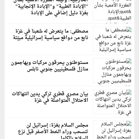
الخارجية: وثيقة المقررة الأممية بشأن
"الإبادة الطبية" و"الإبادة الإنجابية"
بغزة دليل إضافي على الإبادة
مصطفى: ما يتعرض له شعبنا في غزة
نابع من دوافع سياسية إسرائيلية مبيّتة
مستوطنون يحرقون مركبات ويهاجمون
منازل فلسطينيين جنوبي نابلس
بيان مصري قطري تركي يدين انتهاكات
الاحتلال المتواصلة في غزة
مجلس السلام بغزة: إسرائيل لن
تنسحب وراء الخط الأصفر قبل نزع
السلاح بالكامل