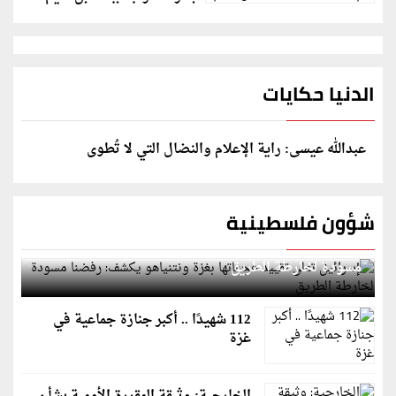
الدنيا حكايات
عبدالله عيسى: راية الإعلام والنضال التي لا تُطوى
شؤون فلسطينية
إسرائيل تعلن تقييد هجماتها بغزة ونتنياهو يكشف: رفضنا
مسودة لخارطة الطريق
112 شهيدًا .. أكبر جنازة جماعية في
غزة