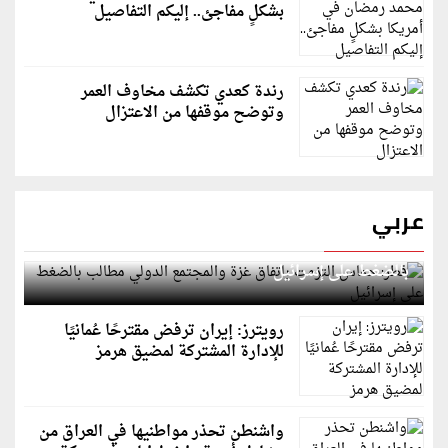
بشكلٍ مفاجئ.. إليكم التفاصيل
رندة كعدي تكشف مخاوف العمر
وتوضح موقفها من الاعتزال
عربي
قطر: حماس التزمت باتفاق غزة والمجتمع الدولي مطالب
بالضغط على إسرائيل
رويترز: إيران ترفض مقترحًا عُمانيًا
للإدارة المشتركة لمضيق هرمز
واشنطن تحذر مواطنيها في العراق من