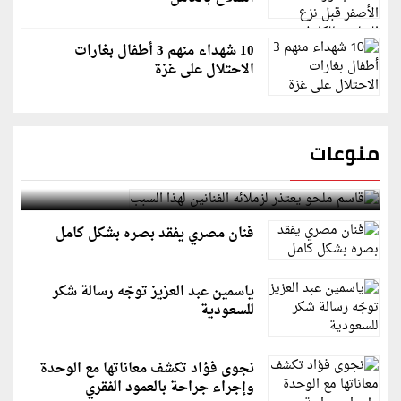
10 شهداء منهم 3 أطفال بغارات
الاحتلال على غزة
منوعات
قاسم ملحو يعتذر لزملائه الفنانين لهذا السبب
فنان مصري يفقد بصره بشكل كامل
ياسمين عبد العزيز توجّه رسالة شكر
للسعودية
نجوى فؤاد تكشف معاناتها مع الوحدة
وإجراء جراحة بالعمود الفقري