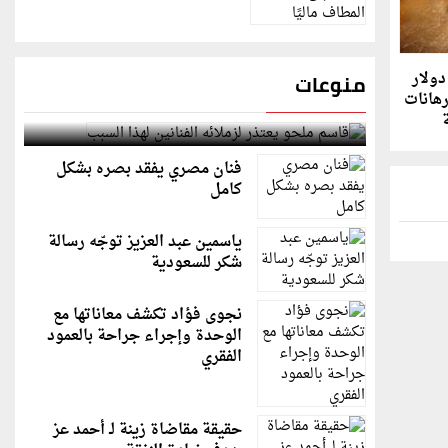
ذهب يتراجع دون 4000 دولار
منوعات
رهانات
قاسم ملحو يعتذر لزملائه الفنانين لهذا السبب
ة
فنان مصري يفقد بصره بشكل
كامل
ياسمين عبد العزيز توجّه رسالة
شكر للسعودية
نجوى فؤاد تكشف معاناتها مع
الوحدة وإجراء جراحة بالعمود
الفقري
حقيقة مقاضاة زينة لـ أحمد عز