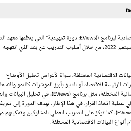
افتتحت اليوم الدورة التدريبية حول "الاستخدامات الاقتصادية لبرنامج ((EViews: دورة تمهيدية" التي ينظمه
وبناء القدرات بصندوق النقد العربي، خلال الفترة 26-29 سبتمبر 2022، من خلال أسلوب التدريب عن بعد الذي انتهجه
بيانات الاقتصادية المختلفة، سواءً لأغراض تحليل الأوضاع
 الرئيسة للاقتصاد أو للتنبؤ بأبرز المؤشرات كالنمو والاسعا
وغيرها. كما يعتبر استخدام البرمجيات الاقتصادية والاحصائية المختلفة، مثل برنامج (EViews)، في تحلي
 عملية اتخاذ القرار. في هذا الإطار، تهدف الدورة إلى تعري
المشاركين بأساسيات الاستخدامات الاقتصادية لبرنامج (EViews)، كما تركز على التدريب العملي للمشاركين وتمكينهم 