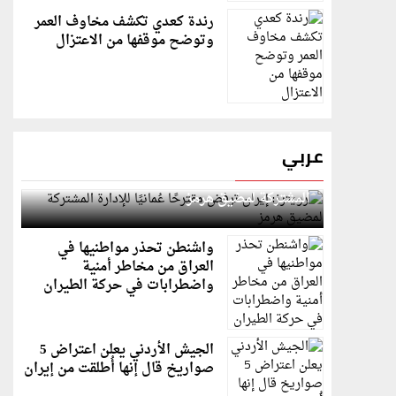
رندة كعدي تكشف مخاوف العمر
وتوضح موقفها من الاعتزال
عربي
رويترز: إيران ترفض مقترحًا عُمانيًا للإدارة
المشتركة لمضيق هرمز
واشنطن تحذر مواطنيها في
العراق من مخاطر أمنية
واضطرابات في حركة الطيران
الجيش الأردني يعلن اعتراض 5
صواريخ قال إنها أُطلقت من إيران