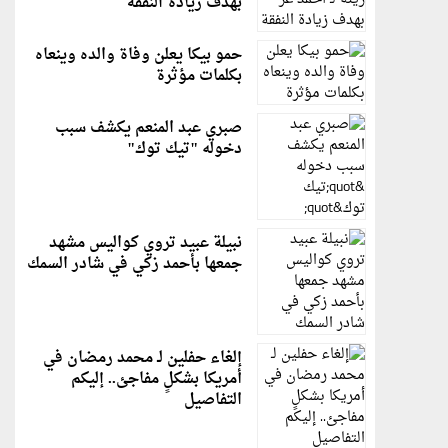
بهدف زيادة النفقة
حمو بيكا يعلن وفاة والده وينعاه
بكلمات مؤثرة
صبري عبد المنعم يكشف سبب
دخوله "تيك توك"
نبيلة عبيد تروي كواليس مشهد
جمعها بأحمد زكي في شادر السمك
إلغاء حفلين لـ محمد رمضان في
أمريكا بشكلٍ مفاجئ.. إليكم
التفاصيل