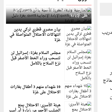
الخارجية: وثيقة المقررة الأممية بشأن "الإبادة
الطبية" و"الإبادة الإنجابية" بغزة دليل إضافي
على الإبادة
بيان مصري قطري تركي يدين
ا معهد التدريب
انتهاكات الاحتلال المتواصلة في
غزة
مجلس السلام بغزة: إسرائيل لن
تنسحب وراء الخط الأصفر قبل
نزع السلاح بالكامل
ر
ل البيانات والنماذج
10 شهداء منهم 3 أطفال بغارات
ف
الاحتلال على غزة
من
هيئة الأسرى: الاحتلال يمنع
الصليب الأحمر من زيارة أي أسير