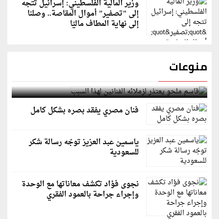
وزير المالية الفلسطيني: إسرائيل تتجه
إلى "تصفير" أموال المقاصة.. وصلنا
إلى نهاية المطاف ماليًا
منوعات
قاسم ملحو يعتذر لزملائه الفنانين لهذا السبب
فنان مصري يفقد بصره بشكل كامل
ياسمين عبد العزيز توجّه رسالة شكر
للسعودية
نجوى فؤاد تكشف معاناتها مع الوحدة
وإجراء جراحة بالعمود الفقري