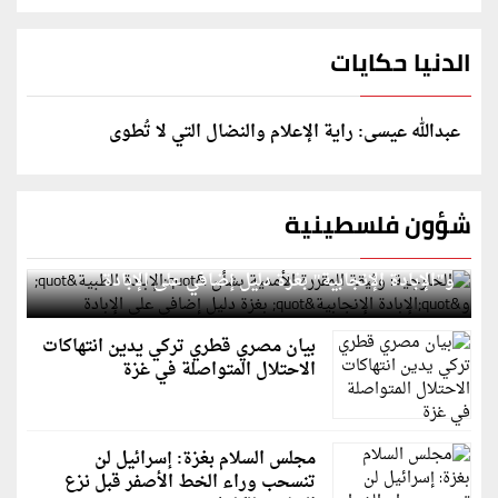
الدنيا حكايات
عبدالله عيسى: راية الإعلام والنضال التي لا تُطوى
شؤون فلسطينية
الخارجية: وثيقة المقررة الأممية بشأن "الإبادة الطبية"
و"الإبادة الإنجابية" بغزة دليل إضافي على الإبادة
بيان مصري قطري تركي يدين انتهاكات
الاحتلال المتواصلة في غزة
مجلس السلام بغزة: إسرائيل لن
تنسحب وراء الخط الأصفر قبل نزع