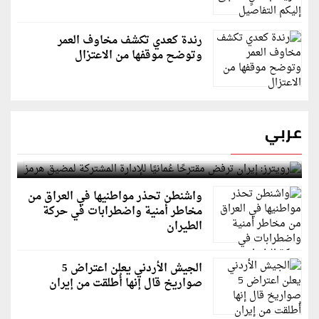
رندة كعدي تكشف مخاوف العمر
وتوضح موقفها من الاعتزال
عربي
رويترز: إيران ترفض مقترحًا عُمانيًا للإدارة المشتركة
لمضيق هرمز
واشنطن تحذر مواطنيها في العراق من
مخاطر أمنية واضطرابات في حركة
الطيران
الجيش الأردني يعلن اعتراض 5
صواريخ قال إنها أُطلقت من إيران