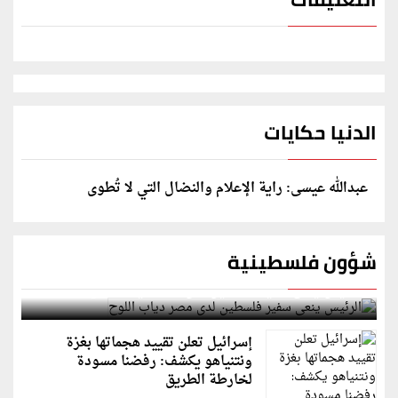
الدنيا حكايات
عبدالله عيسى: راية الإعلام والنضال التي لا تُطوى
شؤون فلسطينية
الرئيس ينعى سفير فلسطين لدى مصر دياب اللوح
إسرائيل تعلن تقييد هجماتها بغزة
ونتنياهو يكشف: رفضنا مسودة
لخارطة الطريق