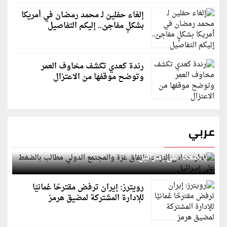
إلغاء حفلين لـ محمد رمضان في أمريكا
بشكلٍ مفاجئ.. إليكم التفاصيل
رندة كعدي تكشف مخاوف العمر
وتوضح موقفها من الاعتزال
عربي
قطر: حماس التزمت باتفاق غزة والمجتمع الدولي مطالب
بالضغط على إسرائيل
رويترز: إيران ترفض مقترحًا عُمانيًا
للإدارة المشتركة لمضيق هرمز