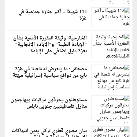
112 شهيدًا .. أكبر جنازة جماعية في
غزة
الخارجية: وثيقة المقررة الأممية بشأن
"الإبادة الطبية" و"الإبادة الإنجابية"
بغزة دليل إضافي على الإبادة
مصطفى: ما يتعرض له شعبنا في غزة
نابع من دوافع سياسية إسرائيلية مبيّتة
مستوطنون يحرقون مركبات ويهاجمون
منازل فلسطينيين جنوبي نابلس
بيان مصري قطري تركي يدين انتهاكات