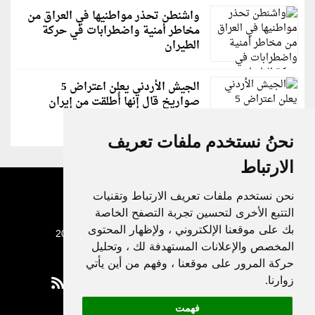
واشنطن تحذر مواطنيها في العراق من
مخاطر أمنية واضطرابات في حركة
الطيران
الجيش الأردني يعلن اعتراض 5
صواريخ قال إنها أُطلقت من إيران
نحنُ نستخدم ملفات تعريف
الارتباط
نحن نستخدم ملفات تعريف الارتباط وتقنيات
التتبع الأخرى لتحسين تجربة التصفح الخاصة
بك على موقعنا الإلكتروني ، ولإظهار المحتوى
جميع الحقوق محفوظة لدنيا الوطن © 2003 - 2022
المخصص والإعلانات المستهدفة لك ، وتحليل
حركة المرور على موقعنا ، وفهم من أين يأتي
زوارنا.
فهمت