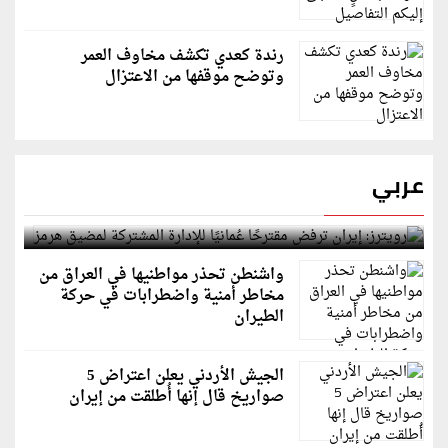
رندة كعدي تكشف مخاوف العمر
وتوضح موقفها من الاعتزال
عربي
رويترز: إيران ترفض مقترحًا عُمانيًا للإدارة المشتركة
لمضيق هرمز
واشنطن تحذر مواطنيها في العراق من
مخاطر أمنية واضطرابات في حركة
الطيران
الجيش الأردني يعلن اعتراض 5
صواريخ قال إنها أُطلقت من إيران