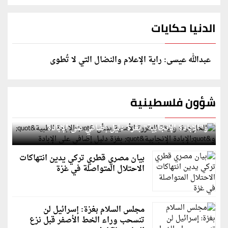
الدنيا حكايات
عبدالله عيسى: راية الإعلام والنضال التي لا تُطوى
شؤون فلسطينية
الخارجية: وثيقة المقررة الأممية بشأن "الإبادة الطبية"
و"الإبادة الإنجابية" بغزة دليل إضافي على الإبادة
بيان مصري قطري تركي يدين انتهاكات
الاحتلال المتواصلة في غزة
مجلس السلام بغزة: إسرائيل لن
تنسحب وراء الخط الأصفر قبل نزع