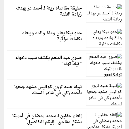
حقيقة مقاضاة زينة لـ أحمد عز بهدف
زيادة النفقة
حمو بيكا يعلن وفاة والده وينعاه
بكلمات مؤثرة
صبري عبد المنعم يكشف سبب دخوله
"تيك توك"
نبيلة عبيد تروي كواليس مشهد جمعها
بأحمد زكي في شادر السمك
إلغاء حفلين لـ محمد رمضان في أمريكا
بشكلٍ مفاجئ.. إليكم التفاصيل