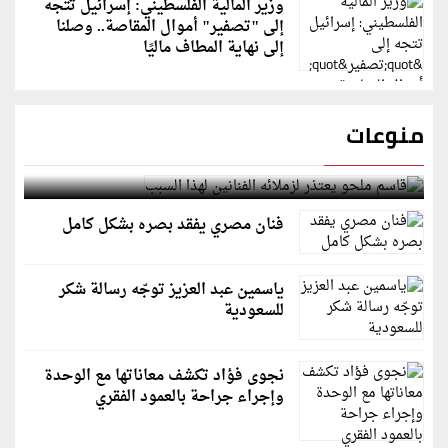
وزير المالية الفلسطيني: إسرائيل تتجه
إلى "تصفير" أموال المقاصة.. وصلنا
إلى نهاية المطاف ماليًا
منوعات
قاسم ملحو يعتذر لزملائه الفنانين لهذا السبب
فنان مصري يفقد بصره بشكل كامل
ياسمين عبد العزيز توجّه رسالة شكر
للسعودية
نجوى فؤاد تكشف معاناتها مع الوحدة
وإجراء جراحة بالعمود الفقري