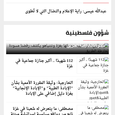
عبدالله عيسى: راية الإعلام والنضال التي لا تُطوى
شؤون فلسطينية
إسرائيل تعلن تقييد هجماتها بغزة ونتنياهو يكشف: رفضنا
مسودة لخارطة الطريق
112 شهيدًا .. أكبر جنازة جماعية في
غزة
الخارجية: وثيقة المقررة الأممية بشأن
"الإبادة الطبية" و"الإبادة الإنجابية"
بغزة دليل إضافي على الإبادة
مصطفى: ما يتعرض له شعبنا في غزة
نابع من دوافع سياسية إسرائيلية مبيّتة