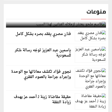
منوعات
قاسم ملحو يعتذر لزملائه الفنانين لهذا السبب
فنان مصري يفقد بصره بشكل كامل
ياسمين عبد العزيز توجّه رسالة شكر
للسعودية
نجوى فؤاد تكشف معاناتها مع الوحدة
وإجراء جراحة بالعمود الفقري
حقيقة مقاضاة زينة لـ أحمد عز بهدف
زيادة النفقة