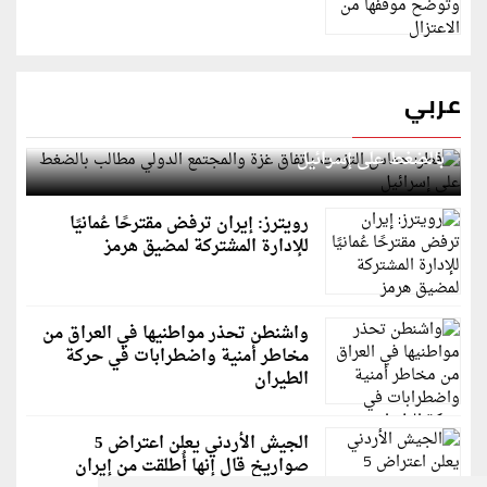
عربي
قطر: حماس التزمت باتفاق غزة والمجتمع الدولي مطالب
بالضغط على إسرائيل
رويترز: إيران ترفض مقترحًا عُمانيًا
للإدارة المشتركة لمضيق هرمز
واشنطن تحذر مواطنيها في العراق من
مخاطر أمنية واضطرابات في حركة
الطيران
الجيش الأردني يعلن اعتراض 5
صواريخ قال إنها أُطلقت من إيران