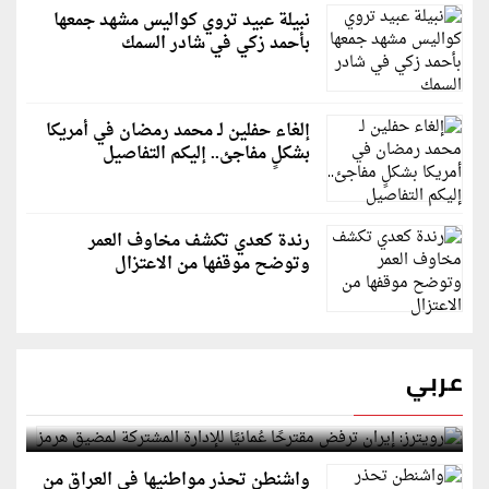
نبيلة عبيد تروي كواليس مشهد جمعها
بأحمد زكي في شادر السمك
إلغاء حفلين لـ محمد رمضان في أمريكا
بشكلٍ مفاجئ.. إليكم التفاصيل
رندة كعدي تكشف مخاوف العمر
وتوضح موقفها من الاعتزال
عربي
رويترز: إيران ترفض مقترحًا عُمانيًا للإدارة المشتركة
لمضيق هرمز
واشنطن تحذر مواطنيها في العراق من