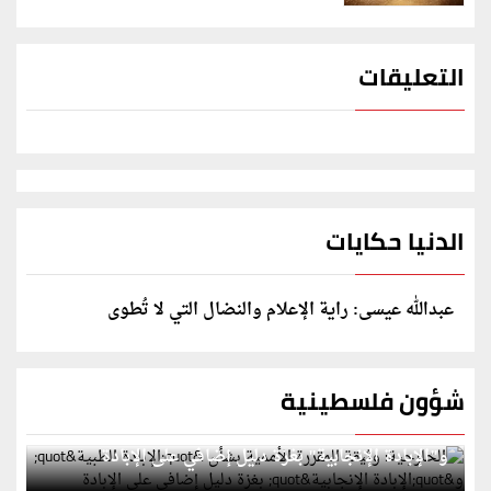
التعليقات
الدنيا حكايات
عبدالله عيسى: راية الإعلام والنضال التي لا تُطوى
شؤون فلسطينية
الخارجية: وثيقة المقررة الأممية بشأن "الإبادة الطبية"
و"الإبادة الإنجابية" بغزة دليل إضافي على الإبادة