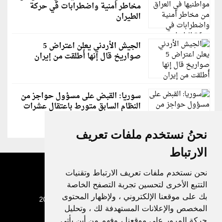
مخاطر أمنية واضطرابات في حركة
الطيران
الجيش الأردني يعلن اعتراض 5
صواريخ قال إنها أُطلقت من إيران
سوريا: القبض على مسؤول حواجز من
النظام السابق متورط باعتقال عشرات
الشبان
نحنُ نستخدم ملفات تعريف
الارتباط
نحن نستخدم ملفات تعريف الارتباط وتقنيات
التتبع الأخرى لتحسين تجربة التصفح الخاصة
بك على موقعنا الإلكتروني ، ولإظهار المحتوى
جميع الحقوق محفوظة لدنيا الوطن © 2003 - 2022
المخصص والإعلانات المستهدفة لك ، وتحليل
حركة المرور على موقعنا ، وفهم من أين يأتي