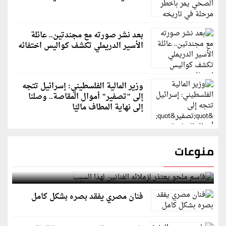
بعد نشر صورته مع مجندتين.. عائلة
الأسير الدريملي تكشف كواليس اختفائه
وزير المالية الفلسطيني: إسرائيل تتجه
إلى "تصفير" أموال المقاصة.. وصلنا
إلى نهاية المطاف ماليًا
منوعات
قاسم ملحو يعتذر لزملائه الفنانين لهذا السبب
فنان مصري يفقد بصره بشكل كامل