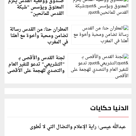
صندوق ووقفية القدس يكرم
المعتوق ويؤسس "شبكة
القدس للمانحين"
المطران حنا: من القدس رسالة
تضامن ومحبة وأخوة مع أهلنا
في المغرب
لجنة القدس والأقصى بـ
"التشريعي" تدعو للنفير العام
والتصدي للهجمة على الأقصى
الدنيا حكايات
عبدالله عيسى: راية الإعلام والنضال التي لا تُطوى