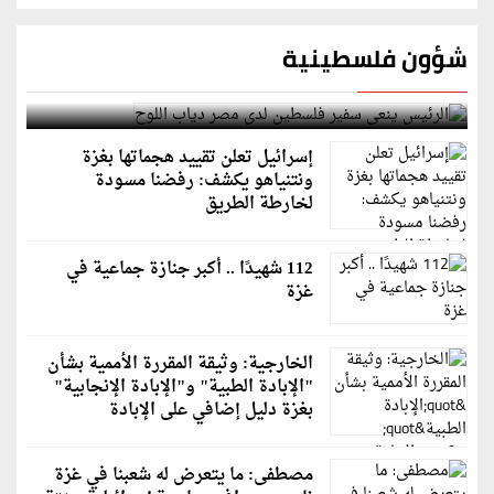
شؤون فلسطينية
الرئيس ينعى سفير فلسطين لدى مصر دياب اللوح
إسرائيل تعلن تقييد هجماتها بغزة
ونتنياهو يكشف: رفضنا مسودة
لخارطة الطريق
112 شهيدًا .. أكبر جنازة جماعية في
غزة
الخارجية: وثيقة المقررة الأممية بشأن
"الإبادة الطبية" و"الإبادة الإنجابية"
بغزة دليل إضافي على الإبادة
مصطفى: ما يتعرض له شعبنا في غزة