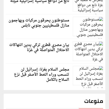
نابع من دوافع سياسية إسرائيلية مبيّتة
مستوطنون يحرقون مركبات ويهاجمون
منازل فلسطينيين جنوبي نابلس
بيان مصري قطري تركي يدين انتهاكات
الاحتلال المتواصلة في غزة
مجلس السلام بغزة: إسرائيل لن
تنسحب وراء الخط الأصفر قبل نزع
السلاح بالكامل
منوعات
قاسم ملحو يعتذر لزملائه الفنانين لهذا السبب