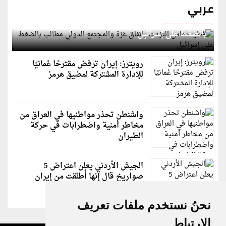
عربي
قطر: حماس التزمت باتفاق غزة والمجتمع الدولي مطالب
بالضغط على إسرائيل
رويترز: إيران ترفض مقترحًا عُمانيًا
للإدارة المشتركة لمضيق هرمز
واشنطن تحذر مواطنيها في العراق من
مخاطر أمنية واضطرابات في حركة
الطيران
الجيش الأردني يعلن اعتراض 5
صواريخ قال إنها أُطلقت من إيران
نحنُ نستخدم ملفات تعريف
الارتباط