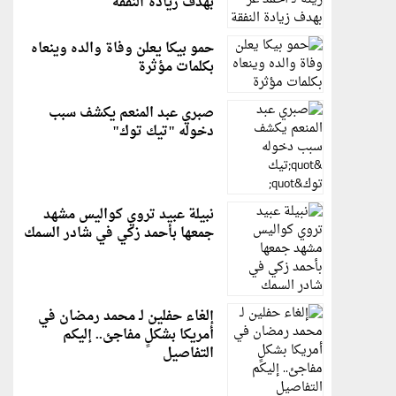
بهدف زيادة النفقة
حمو بيكا يعلن وفاة والده وينعاه
بكلمات مؤثرة
صبري عبد المنعم يكشف سبب
دخوله "تيك توك"
نبيلة عبيد تروي كواليس مشهد
جمعها بأحمد زكي في شادر السمك
إلغاء حفلين لـ محمد رمضان في
أمريكا بشكلٍ مفاجئ.. إليكم
التفاصيل