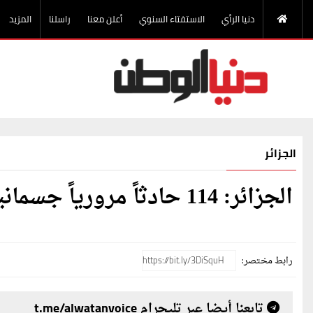
دنيا الرأي
الاستفتاء السنوي
أعلن معنا
راسلنا
المزيد
الجزائر
الجزائر: 114 حادثاً مرورياً جسمانياً على مستوى المناطق الحضرية
رابط مختصر:
تابعنا أيضا عبر تليجرام t.me/alwatanvoice