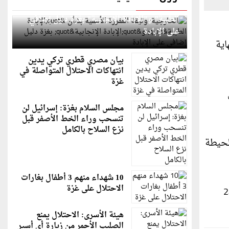
الخارجية: وثيقة المقررة الأممية بشأن "الإبادة
الطبية" و"الإبادة الإنجابية" بغزة دليل إضافي
على الإبادة
 على مستوى المناطق الحضرية، يومي 09 و10 سبتمبر 2022 (نهاية
بيان مصري قطري تركي يدين
انتهاكات الاحتلال المتواصلة في
غزة
مجلس السلام بغزة: إسرائيل لن
تنسحب وراء الخط الأصفر قبل
نزع السلاح بالكامل
لحيطة
10 شهداء منهم 3 أطفال بغارات
الاحتلال على غزة
مواطنين الرقم الأخضر 1548 وخط النجدة 17، لتلقي البلاغات 24
هيئة الأسرى: الاحتلال يمنع
الصليب الأحمر من زيارة أي أسير