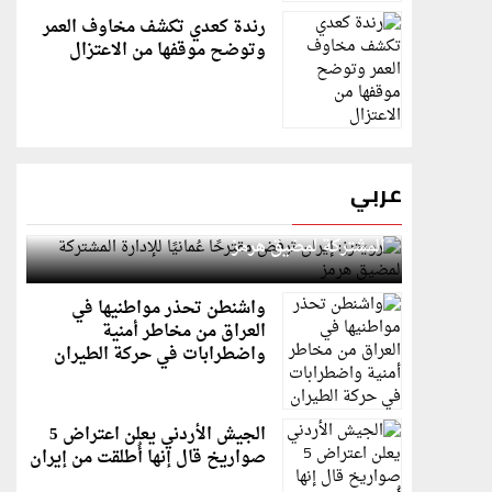
رندة كعدي تكشف مخاوف العمر
وتوضح موقفها من الاعتزال
عربي
رويترز: إيران ترفض مقترحًا عُمانيًا للإدارة
المشتركة لمضيق هرمز
واشنطن تحذر مواطنيها في
العراق من مخاطر أمنية
واضطرابات في حركة الطيران
الجيش الأردني يعلن اعتراض 5
صواريخ قال إنها أُطلقت من إيران