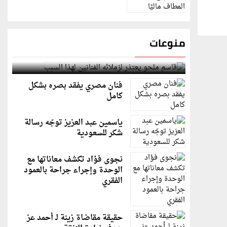
منوعات
قاسم ملحو يعتذر لزملائه الفنانين لهذا السبب
فنان مصري يفقد بصره بشكل
كامل
ياسمين عبد العزيز توجّه رسالة
شكر للسعودية
نجوى فؤاد تكشف معاناتها مع
الوحدة وإجراء جراحة بالعمود
الفقري
حقيقة مقاضاة زينة لـ أحمد عز