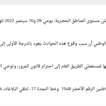
سجلت مصالح الأمن الوطني، 114 حادث مرور جسماني
الوطني أن سبب وقوع هذه الحوادث يعود بالدرجة الأولى إلى
ها لمستعملي الطريق العام إلى احترام قانون المرور، وتوخي ا
كما تضع المديرية العامة للأمن الوطني، تحت تصرف ال