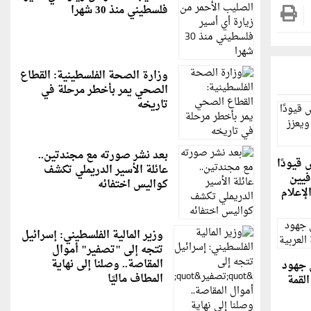
فلسطيني منذ 30 شهرا
وزارة الصحة الفلسطينية: القطاع
الصحي يمر بأخطر مرحلة في
تاريخه
بعد نشر صورته مع مجندتين..
 قيودًا
عائلة الأسير الدريملي تكشف
فيين
كواليس اختفائه
لإعلام
وزير المالية الفلسطيني: إسرائيل
تتجه إلى "تصفير" أموال
المقاصة.. وصلنا إلى نهاية
ن جهود
المطاف ماليًا
القمة