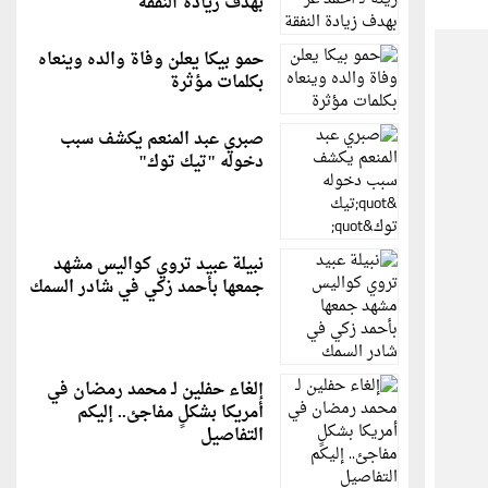
بهدف زيادة النفقة
حمو بيكا يعلن وفاة والده وينعاه
بكلمات مؤثرة
صبري عبد المنعم يكشف سبب
دخوله "تيك توك"
نبيلة عبيد تروي كواليس مشهد
جمعها بأحمد زكي في شادر السمك
إلغاء حفلين لـ محمد رمضان في
أمريكا بشكلٍ مفاجئ.. إليكم
التفاصيل