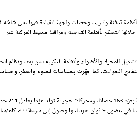
نظمة تدفئة وتبريد، وحصلت واجهة القيادة فيها على شاشة قب
لالها التحكم بأنظمة التوجيه ومراقبة محيط المركبة عبر
تشغيل المحرك والأضواء وأنظمة التكييف عن بعد، ونظام الح
ء لتفادي الحوادث، كما جهّزت بحساسات للضوء والمطر، وحساس
وستحصل نسخ هذه المركبة على محركات بنزين توربينية بعز