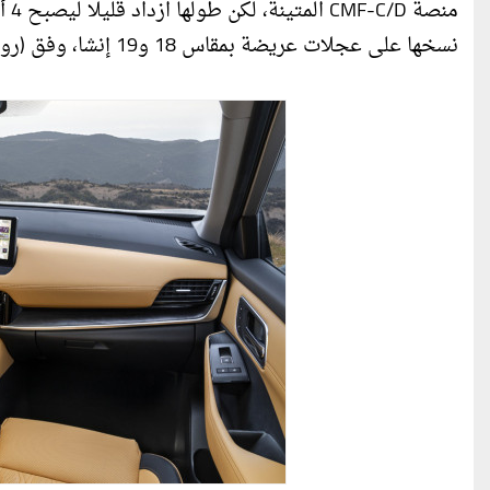
نسخها على عجلات عريضة بمقاس 18 و19 إنشا، وفق (روسيا اليوم).