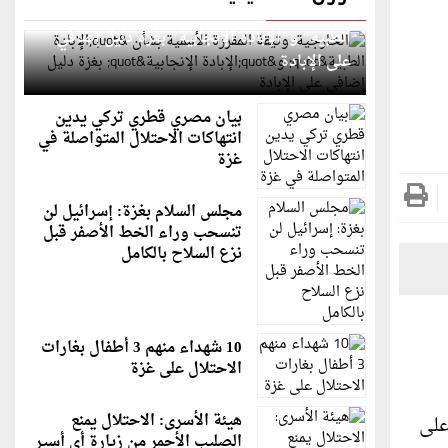
الخارجية: وثيقة المقررة الأممية بشأن "الإبادة
الطبية" و"الإبادة الإنجابية" بغزة دليل إضافي
على الإبادة
بيان مصري قطري تركي يدين
انتهاكات الاحتلال المتواصلة في
غزة
مجلس السلام بغزة: إسرائيل لن
تنسحب وراء الخط الأصفر قبل
نزع السلاح بالكامل
10 شهداء منهم 3 أطفال بغارات
الاحتلال على غزة
هيئة الأسرى: الاحتلال يمنع
X السابقة، وبنيت على
الصليب الأحمر من زيارة أي أسير