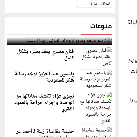
الة
منوعات
قاسم ملحو يعتذر لزملائه الفنانين لهذا السبب
فنان مصري يفقد بصره بشكل
كامل
فاظ
ات
ياسمين عبد العزيز توجّه رسالة
شكر للسعودية
نجوى فؤاد تكشف معاناتها مع
م 163 حصانا، ومحركات هجينة تولد عزما يعادل 211 حصانا،
الوحدة وإجراء جراحة بالعمود
الفقري
حقيقة مقاضاة زينة لـ أحمد عز