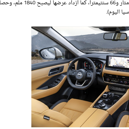
منصة CMF-C/D المتينة، لكن طولها ازداد قليلا ليصبح 4 أمتار و66 سنتيمترا، كما ازداد عرضها ل