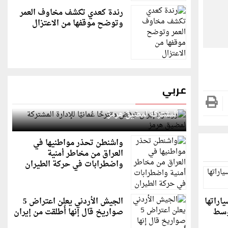
رندة كعدي تكشف مخاوف العمر
وتوضح موقفها من الاعتزال
عربي
رويترز: إيران ترفض مقترحًا عُمانيًا للإدارة
المشتركة لمضيق هرمز
واشنطن تحذر مواطنيها في
العراق من مخاطر أمنية
واضطرابات في حركة الطيران
اراتها
الجيش الأردني يعلن اعتراض 5
أوسط
صواريخ قال إنها أُطلقت من إيران