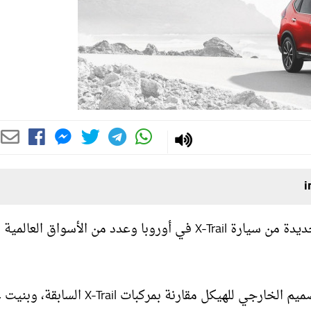
كشف وكلاء شركة نيسان عن نية الشركة طرح النماذج الجديدة من سيارة X-Trail في أوروبا وعدد من الأسواق العالمية
وحصلت السيارة الجديدة على تعديلات طفيفة طالت التصميم الخارجي للهيكل مقارنة بمركبات -Trail