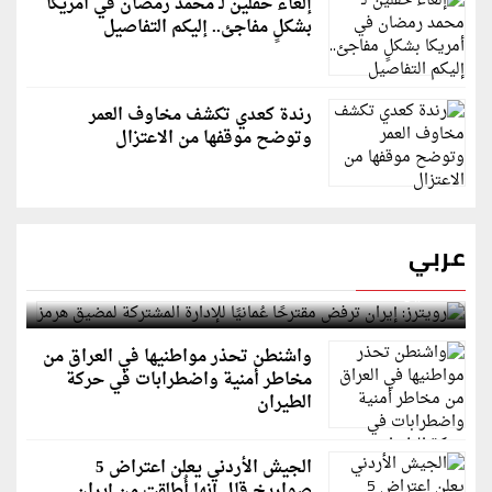
إلغاء حفلين لـ محمد رمضان في أمريكا
بشكلٍ مفاجئ.. إليكم التفاصيل
رندة كعدي تكشف مخاوف العمر
وتوضح موقفها من الاعتزال
عربي
رويترز: إيران ترفض مقترحًا عُمانيًا للإدارة المشتركة
لمضيق هرمز
واشنطن تحذر مواطنيها في العراق من
مخاطر أمنية واضطرابات في حركة
الطيران
الجيش الأردني يعلن اعتراض 5
صواريخ قال إنها أُطلقت من إيران