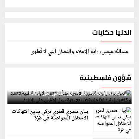
الدنيا حكايات
عبدالله عيسى: راية الإعلام والنضال التي لا تُطوى
شؤون فلسطينية
الخارجية: وثيقة المقررة الأممية بشأن "الإبادة الطبية"
و"الإبادة الإنجابية" بغزة دليل إضافي على الإبادة
بيان مصري قطري تركي يدين انتهاكات
الاحتلال المتواصلة في غزة