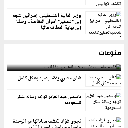
وزير المالية الفلسطيني: إسرائيل تتجه
إلى "تصفير" أموال المقاصة.. وصلنا
إلى نهاية المطاف ماليًا
منوعات
قاسم ملحو يعتذر لزملائه الفنانين لهذا السبب
فنان مصري يفقد بصره بشكل كامل
ياسمين عبد العزيز توجّه رسالة شكر
للسعودية
نجوى فؤاد تكشف معاناتها مع الوحدة
وإجراء جراحة بالعمود الفقري