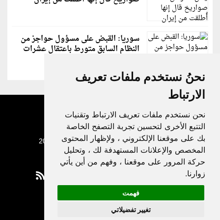
سوريا: القبض على مسؤول حواجز من
النظام السابق متورط باعتقال عشرات
الشبان
نحنُ نستخدم ملفات تعريف
الارتباط
نحن نستخدم ملفات تعريف الارتباط وتقنيات
التتبع الأخرى لتحسين تجربة التصفح الخاصة
بك على موقعنا الإلكتروني ، ولإظهار المحتوى
جميع الحقوق محفوظة لدنيا الوطن © 2003 - 2022
المخصص والإعلانات المستهدفة لك ، وتحليل
حركة المرور على موقعنا ، وفهم من أين يأتي
زوارنا.
فهمت
Privacy Policy
تغيير تفضيلاتي
|