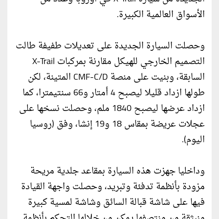
الأسواق العالمية الكبيرة.
وحصلت السيارة الجديدة على تعديلات طفيفة طالت
التصميم الخارجي للهيكل مقارنة بمركبات X-Trail
السابقة، وبنيت على منصة CMF-C/D المتينة، لكن
طولها ازداد قليلا ليصبح 4 أمتار و66 سنتيمترا، كما
ازداد عرضها ليصبح 1840 ملم، وحصلت نسخها على
عجلات عريضة بمقاس 18 و19 إنشا، وفق (روسيا
اليوم).
وداخليا جهزت هذه السيارة بمقاعد جلدية مريحة
مزودة بأنظمة تدفئة وتبريد، وحصلت واجهة القيادة
فيها على شاشة قبالة السائق وشاشة لمسية كبيرة
منبثقة من منتصفها يمكن من خلالها التحكم بأنظمة