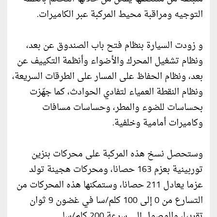
التوجيه ومراقبة محيط المركبة عبر الكاميرات.
و زودت السيارة بنظام فتح باب الصندوق عن بعد،
ونظام تشغيل المحرك والأضواء وأنظمة التكييف عن
بعد، ونظام الحفاظ على المسار على الطرقات السريعة،
ونظام النقطة العمياء لتفادي الحوادث، كما جهّزت
بحساسات للضوء والمطر، وحساسات مسافات
وكاميرات أمامية وخلفية.
وستحصل نسخ هذه المركبة على محركات بنزين
توربينية بعزم 163 حصانا، ومحركات هجينة تولد
عزما يعادل 211 حصانا، وستمكنها هذه المحركات من
التسارع من 0 إلى 100 كلم/سا في غضون 9 ثوان
تقريبا، والوصول إلى سرعة 200 كلم/سا.