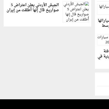
الجيش الأردني يعلن اعتراض 5
صواريخ قال إنها أُطلقت من إيران
اراتها
أوسط
فئة
نية في