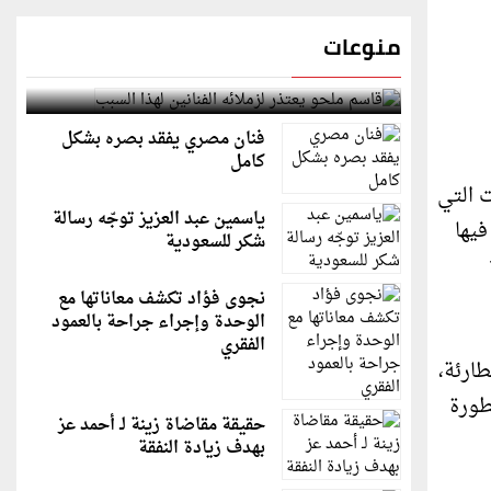
منوعات
قاسم ملحو يعتذر لزملائه الفنانين لهذا السبب
فنان مصري يفقد بصره بشكل
كامل
 التي
ياسمين عبد العزيز توجّه رسالة
فيها
شكر للسعودية
قاس 12.8
نجوى فؤاد تكشف معاناتها مع
الوحدة وإجراء جراحة بالعمود
الفقري
طارئة،
طورة
حقيقة مقاضاة زينة لـ أحمد عز
بهدف زيادة النفقة