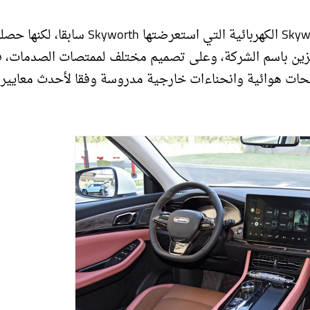
وتأتي السيارة الجديدة كنسخة معدلة عن مركبات Skywell ET5 الكهربائية التي استعرضتها Skyworth سابقا
مزين باسم الشركة، وعلى تصميم مختلف لممتصات الصدمات، 
نيات LED الحديثة، وعلى فتحات هوائية وانحناءات خارجية مدروسة وفقا لأحدث معايير