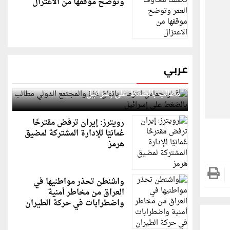
وتوضح موقفها من الاعتزال
عربي
قطر: حماس التزمت باتفاق غزة والمجتمع الدولي
مطالب بالضغط على إسرائيل
رويترز: إيران ترفض مقترحًا
عُمانيًا للإدارة المشتركة لمضيق
هرمز
واشنطن تحذر مواطنيها في
العراق من مخاطر أمنية
واضطرابات في حركة الطيران