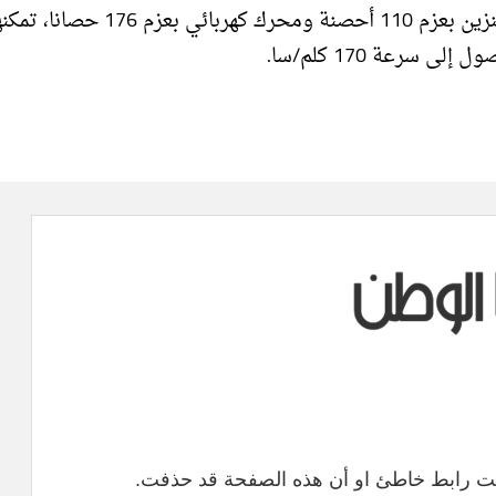
وتعتمد هذه السيارة على منظومة هجينة تضم محركات بنزين بعزم 110 أحصنة ومحرك كهر