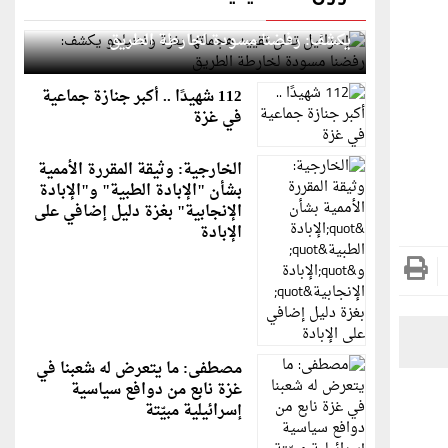
إسرائيل تعلن تقييد هجماتها بغزة ونتنياهو
يكشف: رفضنا مسودة لخارطة الطريق
112 شهيدًا .. أكبر جنازة جماعية
في غزة
الخارجية: وثيقة المقررة الأممية
بشأن "الإبادة الطبية" و"الإبادة
الإنجابية" بغزة دليل إضافي على
الإبادة
مصطفى: ما يتعرض له شعبنا في
غزة نابع من دوافع سياسية
إسرائيلية مبيّتة