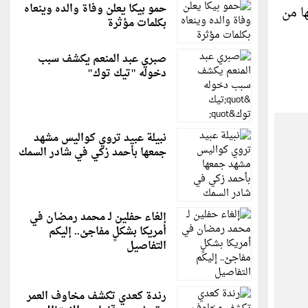
حمو بيكا يعلن وفاة والده وينعاه
بائي بعزم 176 حصانا، تمكنها من
بكلمات مؤثرة
صبري عبد المنعم يكشف سبب
دخوله "تيك توك"
نبيلة عبيد تروي كواليس مشهد
جمعها بأحمد زكي في شادر السمك
إلغاء حفلين لـ محمد رمضان في
أمريكا بشكلٍ مفاجئ.. إليكم
التفاصيل
رندة كعدي تكشف مخاوف العمر