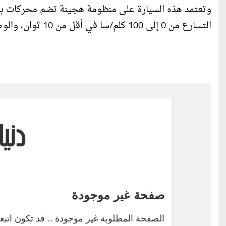
التسارع من 0 إلى 100 كلم/سا في أقل من 10 ثوان، والوصول إلى سرعة 170 كلم/سا.