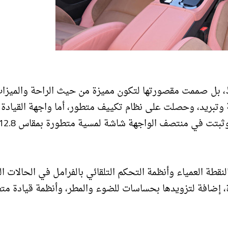
ط، بل صممت مقصورتها لتكون مميزة من حيث الراحة والميزات
 وتبريد، وحصلت على نظام تكييف متطور، أما واجهة القيادة 
فزودت بشاشة قبالة السائق تعمل كلوحة عدادات رقمية، وثبتت في منتصف الواجهة شاشة لمسية متطورة بم
طة العمياء وأنظمة التحكم التلقائي بالفرامل في الحالات ال
إضافة لتزويدها بحساسات للضوء والمطر، وأنظمة قيادة مت