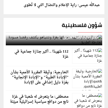
عبدالله عيسى: راية الإعلام والنضال التي لا تُطوى
شؤون فلسطينية
إسرائيل تعلن تقييد هجماتها بغزة ونتنياهو يكشف: رفضنا
مسودة لخارطة الطريق
112 شهيدًا .. أكبر جنازة جماعية في
غزة
الخارجية: وثيقة المقررة الأممية بشأن
"الإبادة الطبية" و"الإبادة الإنجابية"
بغزة دليل إضافي على الإبادة
مصطفى: ما يتعرض له شعبنا في غزة
نابع من دوافع سياسية إسرائيلية مبيّتة