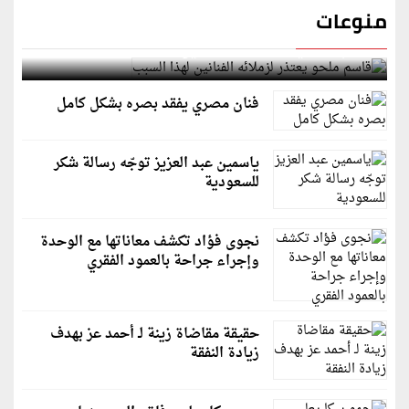
منوعات
قاسم ملحو يعتذر لزملائه الفنانين لهذا السبب
فنان مصري يفقد بصره بشكل كامل
ياسمين عبد العزيز توجّه رسالة شكر
للسعودية
نجوى فؤاد تكشف معاناتها مع الوحدة
وإجراء جراحة بالعمود الفقري
حقيقة مقاضاة زينة لـ أحمد عز بهدف
زيادة النفقة