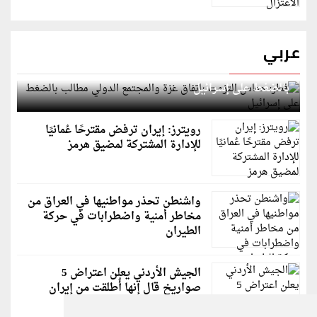
عربي
قطر: حماس التزمت باتفاق غزة والمجتمع الدولي مطالب
بالضغط على إسرائيل
رويترز: إيران ترفض مقترحًا عُمانيًا
للإدارة المشتركة لمضيق هرمز
واشنطن تحذر مواطنيها في العراق من
مخاطر أمنية واضطرابات في حركة
الطيران
الجيش الأردني يعلن اعتراض 5
صواريخ قال إنها أُطلقت من إيران