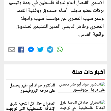
الاسدي القنصل العام لدولة فلسطين في جدة وتيسير
بركات عضو مجلس أمناء صندوق ووقفية القدس
وعمر منيب المصري عن مؤسسة منيب وانجلا
المصري وطاهر الديسي المدير التنفيذي لصندوق
وقفية القدس.
أخبار ذات صلة
الدكتور جواد أبو طير يحصل
على درجة البروفيسور
المطران حنا: كل التحية لفرق
الإغاثة الفلسطينية التي توجهت