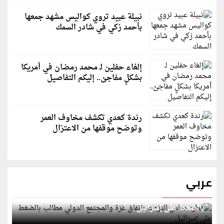
نبيلة عبيد تروي كواليس مشهد جمعها
بأحمد زكي في شادر السمك
إلغاء حفلين لـ محمد رمضان في أمريكا
بشكلٍ مفاجئ.. إليكم التفاصيل
رندة كعدي تكشف مخاوف العمر
وتوضح موقفها من الاعتزال
عربي
قطر: حماس التزمت باتفاق غزة والمجتمع الدولي مطالب
بالضغط على إسرائيل