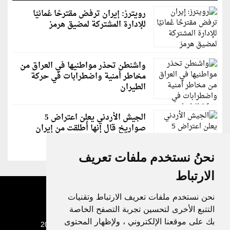
رويترز: إيران ترفض مقترحًا عُمانيًا
للإدارة المشتركة لمضيق هرمز
واشنطن تحذر مواطنيها في العراق من
مخاطر أمنية واضطرابات في حركة
الطيران
الجيش الأردني يعلن اعتراض 5
صواريخ قال إنها أُطلقت من إيران
نحنُ نستخدم ملفات تعريف
الارتباط
نحن نستخدم ملفات تعريف الارتباط وتقنيات
التتبع الأخرى لتحسين تجربة التصفح الخاصة
بك على موقعنا الإلكتروني ، ولإظهار المحتوى
جميع الحقوق محفوظة لدنيا الوطن © 2003 - 2022