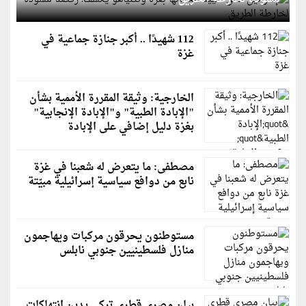
112 شهيدًا .. أكبر جنازة جماعية في
غزة
الخارجية: وثيقة المقررة الأممية بشأن
"الإبادة الطبية" و"الإبادة الإنجابية"
بغزة دليل إضافي على الإبادة
مصطفى: ما يتعرض له شعبنا في غزة
نابع من دوافع سياسية إسرائيلية مبيّتة
مستوطنون يحرقون مركبات ويهاجمون
منازل فلسطينيين جنوبي نابلس
بيان مصري قطري تركي يدين انتهاكات