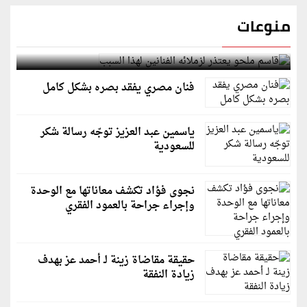
منوعات
قاسم ملحو يعتذر لزملائه الفنانين لهذا السبب
فنان مصري يفقد بصره بشكل كامل
ياسمين عبد العزيز توجّه رسالة شكر
للسعودية
نجوى فؤاد تكشف معاناتها مع الوحدة
وإجراء جراحة بالعمود الفقري
حقيقة مقاضاة زينة لـ أحمد عز بهدف
زيادة النفقة