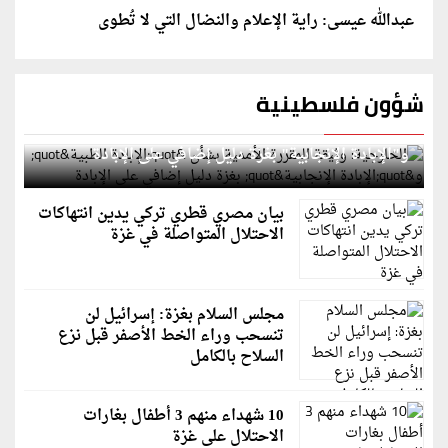
عبدالله عيسى: راية الإعلام والنضال التي لا تُطوى
شؤون فلسطينية
الخارجية: وثيقة المقررة الأممية بشأن "الإبادة الطبية"
و"الإبادة الإنجابية" بغزة دليل إضافي على الإبادة
بيان مصري قطري تركي يدين انتهاكات
الاحتلال المتواصلة في غزة
مجلس السلام بغزة: إسرائيل لن
تنسحب وراء الخط الأصفر قبل نزع
السلاح بالكامل
10 شهداء منهم 3 أطفال بغارات
الاحتلال على غزة