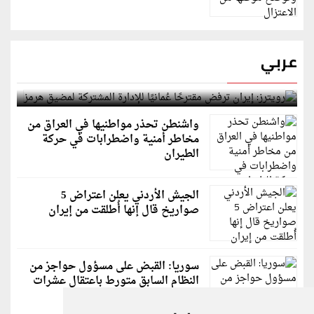
عربي
رويترز: إيران ترفض مقترحًا عُمانيًا للإدارة المشتركة
لمضيق هرمز
واشنطن تحذر مواطنيها في العراق من
مخاطر أمنية واضطرابات في حركة
الطيران
الجيش الأردني يعلن اعتراض 5
صواريخ قال إنها أُطلقت من إيران
سوريا: القبض على مسؤول حواجز من
النظام السابق متورط باعتقال عشرات
الشبان