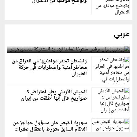
وتوضح موقفها من الاعتزال
عربي
رويترز: إيران ترفض مقترحًا عُمانيًا للإدارة المشتركة
لمضيق هرمز
واشنطن تحذر مواطنيها في العراق من
مخاطر أمنية واضطرابات في حركة
الطيران
الجيش الأردني يعلن اعتراض 5
صواريخ قال إنها أُطلقت من إيران
سوريا: القبض على مسؤول حواجز من
النظام السابق متورط باعتقال عشرات
الشبان