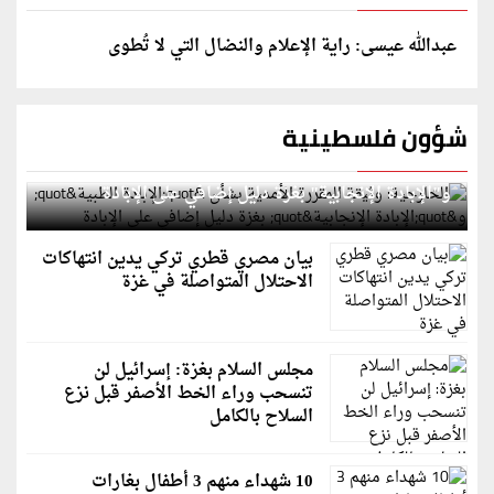
عبدالله عيسى: راية الإعلام والنضال التي لا تُطوى
شؤون فلسطينية
الخارجية: وثيقة المقررة الأممية بشأن "الإبادة الطبية"
و"الإبادة الإنجابية" بغزة دليل إضافي على الإبادة
بيان مصري قطري تركي يدين انتهاكات
الاحتلال المتواصلة في غزة
مجلس السلام بغزة: إسرائيل لن
تنسحب وراء الخط الأصفر قبل نزع
السلاح بالكامل
10 شهداء منهم 3 أطفال بغارات