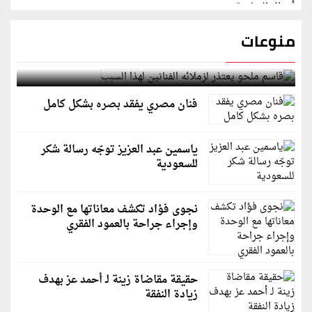
منوعات
قاسم ملحو يعتذر لزملائه الفنانين لهذا السبب
فنان مصري يفقد بصره بشكل كامل
ياسمين عبد العزيز توجّه رسالة شكر
للسعودية
نجوى فؤاد تكشف معاناتها مع الوحدة
وإجراء جراحة بالعمود الفقري
حقيقة مقاضاة زينة لـ أحمد عز بهدف
زيادة النفقة