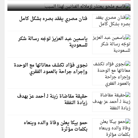
قاسم ملحو يعتذر لزملائه الفنانين لهذا السبب
فنان مصري يفقد بصره بشكل كامل
ياسمين عبد العزيز توجّه رسالة شكر
للسعودية
نجوى فؤاد تكشف معاناتها مع الوحدة
وإجراء جراحة بالعمود الفقري
حقيقة مقاضاة زينة لـ أحمد عز بهدف
زيادة النفقة
حمو بيكا يعلن وفاة والده وينعاه
بكلمات مؤثرة