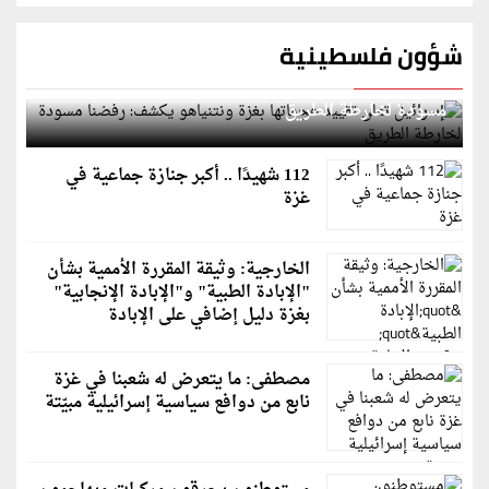
شؤون فلسطينية
إسرائيل تعلن تقييد هجماتها بغزة ونتنياهو يكشف: رفضنا
مسودة لخارطة الطريق
112 شهيدًا .. أكبر جنازة جماعية في
غزة
الخارجية: وثيقة المقررة الأممية بشأن
"الإبادة الطبية" و"الإبادة الإنجابية"
بغزة دليل إضافي على الإبادة
مصطفى: ما يتعرض له شعبنا في غزة
نابع من دوافع سياسية إسرائيلية مبيّتة