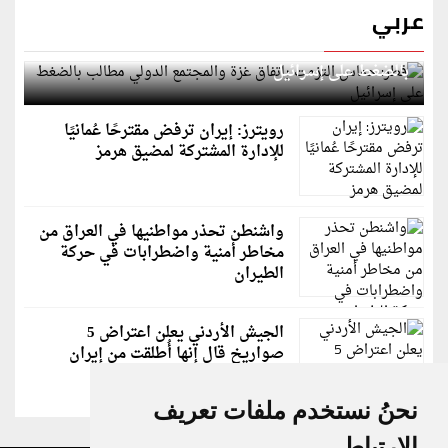
عربي
قطر: حماس التزمت باتفاق غزة والمجتمع الدولي مطالب
بالضغط على إسرائيل
رويترز: إيران ترفض مقترحًا عُمانيًا
للإدارة المشتركة لمضيق هرمز
واشنطن تحذر مواطنيها في العراق من
مخاطر أمنية واضطرابات في حركة
الطيران
الجيش الأردني يعلن اعتراض 5
صواريخ قال إنها أُطلقت من إيران
نحنُ نستخدم ملفات تعريف
الارتباط