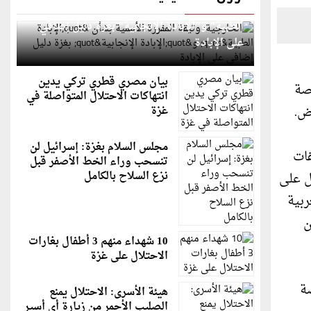
الخارجية: وثيقة المقررة الأممية بشأن "الإبادة
الطبية" و"الإبادة الإنجابية" بغزة دليل إضافي
على الإبادة
بيان مصري قطري تركي يدين
صة
انتهاكات الاحتلال المتواصلة في
غزة
مجلس السلام بغزة: إسرائيل لن
فات
تنسحب وراء الخط الأصفر قبل
نزع السلاح بالكامل
ل على
ربية
ن
10 شهداء منهم 3 أطفال بغارات
الاحتلال على غزة
ز برخصة
هيئة الأسرى: الاحتلال يمنع
الصليب الأحمر من زيارة أي أسير