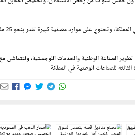
ي لأول خمس سنوات من رخص الاستغلال، وتخفيض المقابل الما
يُذكر أن رخصة الخنيقية تعدُّ أكبرَ المواقع الا
تطوير الصناعة الوطنية والخدمات اللوجستية، ولتتماشى مع