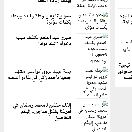
بهدف زيادة النفقة
 اليوم
حمو بيكا يعلن وفاة والده وينعاه
توتر
بكلمات مؤثرة
صبري عبد المنعم يكشف سبب
دخوله "تيك توك"
تيجية
لسعودي
نبيلة عبيد تروي كواليس مشهد
فسية
جمعها بأحمد زكي في شادر السمك
إلغاء حفلين لـ محمد رمضان في
أمريكا بشكلٍ مفاجئ.. إليكم
التفاصيل