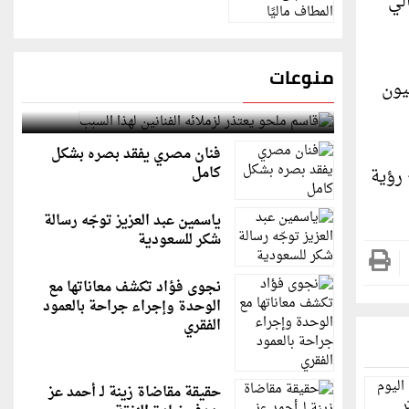
لي
منوعات
ستكشافية في المملكة، وتحتوي على موارد معدنية كبيرة تقدر بنحو 25 مليون
قاسم ملحو يعتذر لزملائه الفنانين لهذا السبب
فنان مصري يفقد بصره بشكل
كامل
 رؤية
ياسمين عبد العزيز توجّه رسالة
شكر للسعودية
نجوى فؤاد تكشف معاناتها مع
الوحدة وإجراء جراحة بالعمود
الفقري
حقيقة مقاضاة زينة لـ أحمد عز