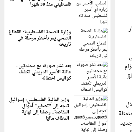
فلسطيني منذ 30 شهرا
ر
وزارة الصحة الفلسطينية: القطاع
الصحي يمر بأخطر مرحلة في
تاريخه
ى
زام
بعد نشر صورته مع مجندتين..
عائلة الأسير الدريملي تكشف
لق
كواليس اختفائه
وزير المالية الفلسطيني: إسرائيل
ال
تتجه إلى "تصفير" أموال
المقاصة.. وصلنا إلى نهاية
متمثلة
المطاف ماليًا
إلى 75% من أي استثمار جديد