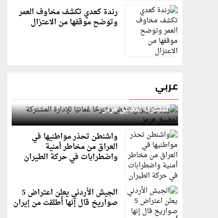
رندة كعدي تكشف مخاوف العمر
وتوضح موقفها من الاعتزال
عربي
رويترز: إيران ترفض مقترحًا عُمانيًا للإدارة
المشتركة لمضيق هرمز
واشنطن تحذر مواطنيها في
العراق من مخاطر أمنية
واضطرابات في حركة الطيران
الجيش الأردني يعلن اعتراض 5
صواريخ قال إنها أُطلقت من إيران