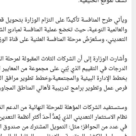
كشف لموقع الخنيقية.
ويأتي طرح المنافسة تأكيدًا على التزام الوزارة بتحويل ق
والعالمية النوعية، حيث تخضع عملية المنافسة لمبادئ الش
التعديني، وستُعرَضُ مرحلة المنافسة العلنية على قناة الو
وأشارت الوزارة إلى أن الشركات الثلاث المقبولة لمرحلة 
الدرجات في التقييم الذي بُنِيَ على مجموعة من المعايير ال
بخطط الإدارة البيئية والمجتمعية،وخطط تطوير مرافق الر
فرص عمل وتطوير برامج تدريبية لأهالي المناطق المجاور
وستستفيد الشركات المؤهلة للمرحلة النهائية من الدعم الذ
نظام الاستثمار التعديني الذي يُعدُّ أحدَ أكثر أنظمة التعد