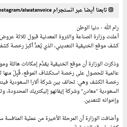
تابعنا أيضا عبر انستجرام instagram/alwatanvoice
رام الله - دنيا الوطن
أعلنت وزارة الصناعة والثروة المعدنية قبول ثلاثة عروض
كشف موقع الخنيقية التعديني، الذي يُعدُّ أكبرَ رخصة كشف في المملكة بمساحة 353.8 كيلو
وذكرت الوزارة أن موقع الخنيقية يقدِّم إمكانات هائلة 
عالمية للحصول على رخصة استكشاف الموقع، قُبِلَ منها ث
رخصة الكشف وهي: تحالف بين شركة ألارا السعودية فينت
السعودية "معادن" وشركة إيفانهو إليكتريك المحدودة،
وإخوانه للتعدين.