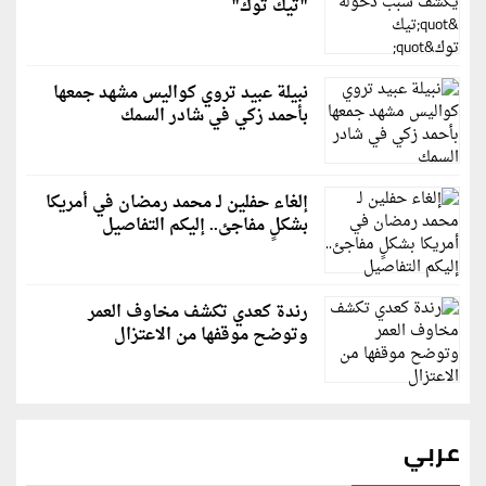
"تيك توك"
نبيلة عبيد تروي كواليس مشهد جمعها
بأحمد زكي في شادر السمك
إلغاء حفلين لـ محمد رمضان في أمريكا
بشكلٍ مفاجئ.. إليكم التفاصيل
رندة كعدي تكشف مخاوف العمر
وتوضح موقفها من الاعتزال
عربي
قطر: حماس التزمت باتفاق غزة والمجتمع الدولي مطالب