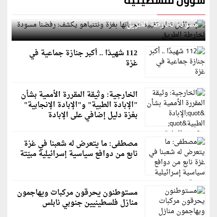
شؤون فلسطينية
إسرائيل تعلن تقييد هجماتها بغزة ونتنياهو يكشف: رفضنا
مسودة لخارطة الطريق
112 شهيدًا .. أكبر جنازة جماعية في
غزة
الخارجية: وثيقة المقررة الأممية بشأن
"الإبادة الطبية" و"الإبادة الإنجابية"
بغزة دليل إضافي على الإبادة
مصطفى: ما يتعرض له شعبنا في غزة
نابع من دوافع سياسية إسرائيلية مبيّتة
مستوطنون يحرقون مركبات ويهاجمون
منازل فلسطينيين جنوبي نابلس