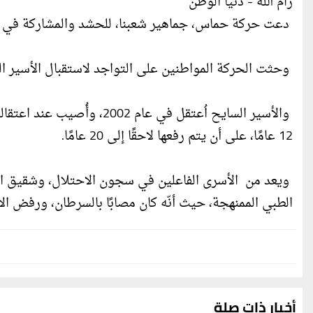
رام الله - دنيا الوطن
دعت حركة حماس، جماهير شعبنا، للحشد والمشاركة في فع
وحثت الحركة المواطنين على التواجد لاستقبال الأسير السايح بعد 20 عاما من الاعتقال في
والأسير السايح اُعتقل في ع
12 عامًا، على أن يتم رفعها لاحقًا إلى 20 عامًا.
ويعد من الأسرى الفاعلين في سجون الاحتلال، وشقيق الش
الطبي الممنهجة، حيث أنّه كان مصابًا بالسرطان، ورفض ال
أخبار ذات صلة