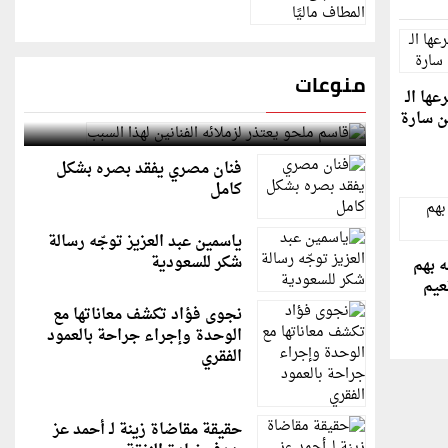
منوعات
ها الـ
قاسم ملحو يعتذر لزملائه الفنانين لهذا السبب
فنان مصري يفقد بصره بشكل
كامل
ياسمين عبد العزيز توجّه رسالة
شكر للسعودية
 بهم
عيم
نجوى فؤاد تكشف معاناتها مع
الوحدة وإجراء جراحة بالعمود
الفقري
حقيقة مقاضاة زينة لـ أحمد عز