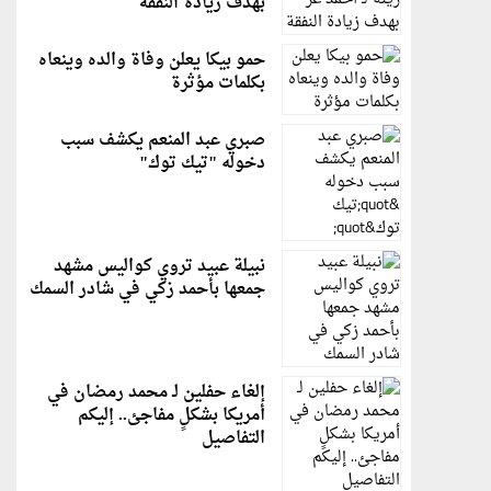
بهدف زيادة النفقة
حمو بيكا يعلن وفاة والده وينعاه
بكلمات مؤثرة
صبري عبد المنعم يكشف سبب
دخوله "تيك توك"
نبيلة عبيد تروي كواليس مشهد
جمعها بأحمد زكي في شادر السمك
إلغاء حفلين لـ محمد رمضان في
أمريكا بشكلٍ مفاجئ.. إليكم
التفاصيل