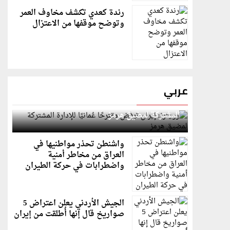
رندة كعدي تكشف مخاوف العمر
وتوضح موقفها من الاعتزال
عربي
رويترز: إيران ترفض مقترحًا عُمانيًا للإدارة
المشتركة لمضيق هرمز
واشنطن تحذر مواطنيها في
العراق من مخاطر أمنية
واضطرابات في حركة الطيران
الجيش الأردني يعلن اعتراض 5
صواريخ قال إنها أُطلقت من إيران