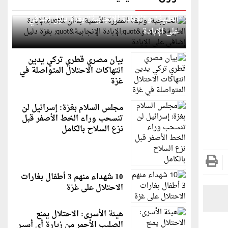
الخارجية: وثيقة المقررة الأممية بشأن "الإبادة
الطبية" و"الإبادة الإنجابية" بغزة دليل إضافي
على الإبادة
بيان مصري قطري تركي يدين
انتهاكات الاحتلال المتواصلة في
غزة
مجلس السلام بغزة: إسرائيل لن
تنسحب وراء الخط الأصفر قبل
نزع السلاح بالكامل
10 شهداء منهم 3 أطفال بغارات
الاحتلال على غزة
هيئة الأسرى: الاحتلال يمنع
الصليب الأحمر من زيارة أي أسير