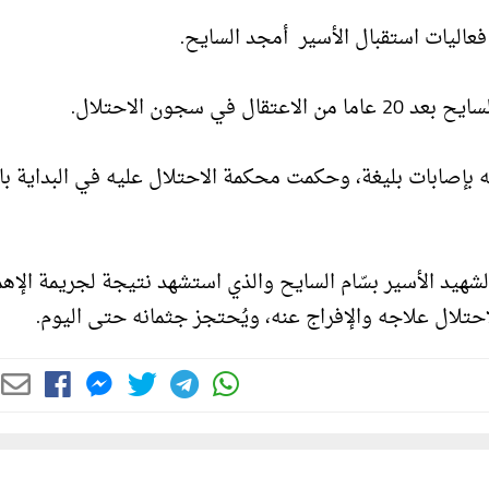
اليات استقبال الأسير أمجد السايح.
 سجون الاحتلال.
ام 2002، وأُصيب عند اعتقاله بإصابات بليغة، وحكمت محكمة الاحتلال عليه في البداي
هيد الأسير بسّام السايح والذي استشهد نتيجة لجريمة الإهم
احتلال علاجه والإفراج عنه، ويُحتجز جثمانه حتى اليوم.