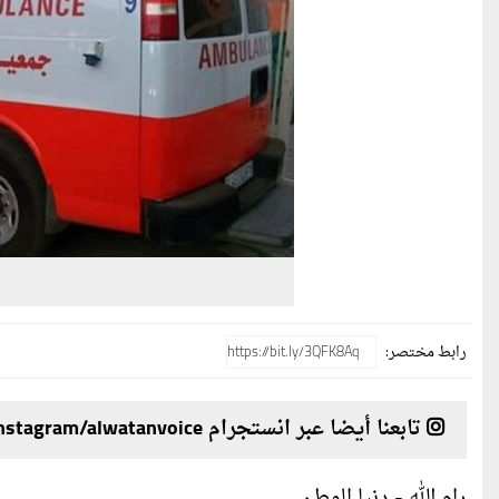
رابط مختصر:
تابعنا أيضا عبر انستجرام instagram/alwatanvoice
رام الله - دنيا الوطن