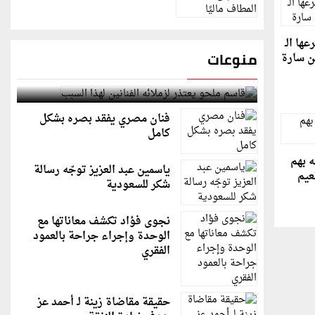
ها الـ
منوعات
قاسم ملحو يعتذر لزملائه الفنانين لهذا السبب
فنان مصري يفقد بصره بشكل
كامل
 بهم
ياسمين عبد العزيز توجّه رسالة
عيم
شكر للسعودية
نجوى فؤاد تكشف معاناتها مع
الوحدة وإجراء جراحة بالعمود
الفقري
حقيقة مقاضاة زينة لـ أحمد عز