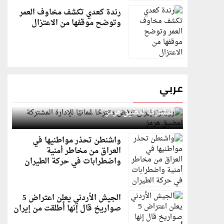
رندة كعدي تكشف مخاوف العمر
وتوضح موقفها من الاعتزال
عربي
رويترز: إيران ترفض مقترحًا عُمانيًا للإدارة
المشتركة لمضيق هرمز
واشنطن تحذر مواطنيها في
العراق من مخاطر أمنية
واضطرابات في حركة الطيران
الجيش الأردني يعلن اعتراض 5
صواريخ قال إنها أُطلقت من إيران