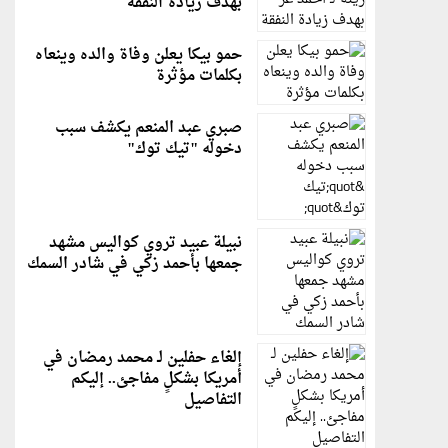
بهدف زيادة النفقة
حمو بيكا يعلن وفاة والده وينعاه
بكلمات مؤثرة
صبري عبد المنعم يكشف سبب
دخوله "تيك توك"
نبيلة عبيد تروي كواليس مشهد
جمعها بأحمد زكي في شادر السمك
إلغاء حفلين لـ محمد رمضان في
أمريكا بشكلٍ مفاجئ.. إليكم
التفاصيل