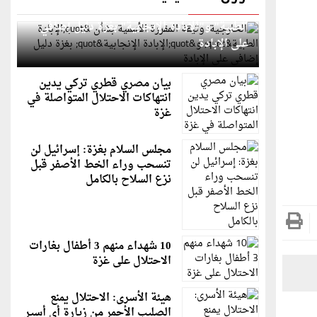
الخارجية: وثيقة المقررة الأممية بشأن "الإبادة
الطبية" و"الإبادة الإنجابية" بغزة دليل إضافي
على الإبادة
بيان مصري قطري تركي يدين
انتهاكات الاحتلال المتواصلة في
غزة
مجلس السلام بغزة: إسرائيل لن
تنسحب وراء الخط الأصفر قبل
نزع السلاح بالكامل
10 شهداء منهم 3 أطفال بغارات
الاحتلال على غزة
هيئة الأسرى: الاحتلال يمنع
الصليب الأحمر من زيارة أي أسير