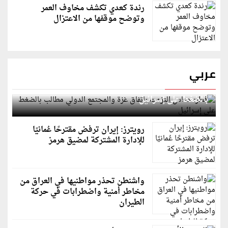
رندة كعدي تكشف مخاوف العمر
وتوضح موقفها من الاعتزال
عربي
قطر: حماس التزمت باتفاق غزة والمجتمع الدولي مطالب
بالضغط على إسرائيل
رويترز: إيران ترفض مقترحًا عُمانيًا
للإدارة المشتركة لمضيق هرمز
واشنطن تحذر مواطنيها في العراق من
مخاطر أمنية واضطرابات في حركة
الطيران