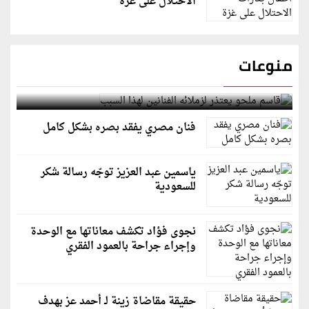
الاحتلال على غزة
منوعات
قاسم ملحو يعتذر لزملائه الفنانين لهذا السبب
فنان مصري يفقد بصره بشكل كامل
ياسمين عبد العزيز توجّه رسالة شكر
للسعودية
نجوى فؤاد تكشف معاناتها مع الوحدة
وإجراء جراحة بالعمود الفقري
حقيقة مقاضاة زينة لـ أحمد عز بهدف