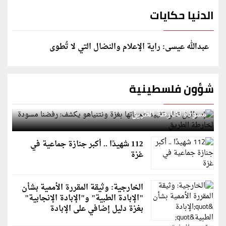
الدنيا حكايات
عبدالله عيسى: راية الإعلام والنضال التي لا تُطوى
شؤون فلسطينية
إسرائيل تعلن تقييد هجماتها بغزة ونتنياهو يكشف: رفضنا
مسودة لخارطة الطريق
112 شهيدًا .. أكبر جنازة جماعية في
غزة
الخارجية: وثيقة المقررة الأممية بشأن
"الإبادة الطبية" و"الإبادة الإنجابية"
بغزة دليل إضافي على الإبادة