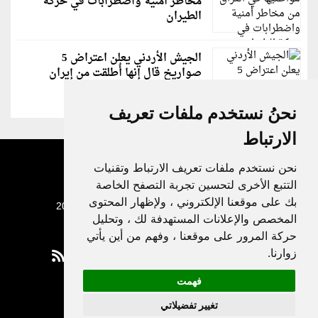
مخاطر أمنية واضطرابات في حركة
الطيران
الجيش الأردني يعلن اعتراض 5
صواريخ قال إنها أُطلقت من إيران
نحنُ نستخدم ملفات تعريف
الارتباط
نحن نستخدم ملفات تعريف الارتباط وتقنيات
التتبع الأخرى لتحسين تجربة التصفح الخاصة
بك على موقعنا الإلكتروني ، ولإظهار المحتوى
جميع الحقوق محفوظة لدنيا الوطن © 2003 - 2022
المخصص والإعلانات المستهدفة لك ، وتحليل
حركة المرور على موقعنا ، وفهم من أين يأتي
زوارنا.
فهمت
Privacy Policy
تغيير تفضيلاتي
|