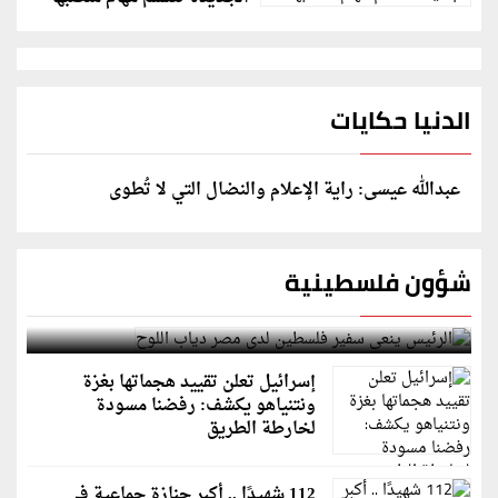
الدنيا حكايات
عبدالله عيسى: راية الإعلام والنضال التي لا تُطوى
شؤون فلسطينية
الرئيس ينعى سفير فلسطين لدى مصر دياب اللوح
إسرائيل تعلن تقييد هجماتها بغزة
ونتنياهو يكشف: رفضنا مسودة
لخارطة الطريق
112 شهيدًا .. أكبر جنازة جماعية في