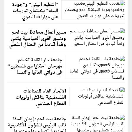
"التعليم البيئي" و"جودة
البيئة" يختتمان تدريبات
على مهارات التدوي
مسير أعمال محافظ بيت لحم
ومنسق القوى السياسية يلتقي
وفداً قيادياً من النضال الشعبي
جامعة دار الكلمة تختتم
مهرجان "حكايا من فلسطين"
في دولتي المانيا والنمسا
الاتحاد العام للصناعات
الفلسطينية يناقش أولويات
القطاع الصناعي
جامعة بيت لحم: إيمان السقا
نائب الرئيس للشؤون الأكاديمية
الجديدة تتسلم مهام منصبها