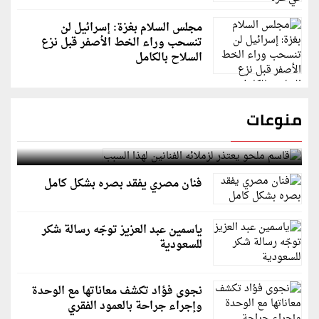
مجلس السلام بغزة: إسرائيل لن
تنسحب وراء الخط الأصفر قبل نزع
السلاح بالكامل
منوعات
قاسم ملحو يعتذر لزملائه الفنانين لهذا السبب
فنان مصري يفقد بصره بشكل كامل
ياسمين عبد العزيز توجّه رسالة شكر
للسعودية
نجوى فؤاد تكشف معاناتها مع الوحدة
وإجراء جراحة بالعمود الفقري