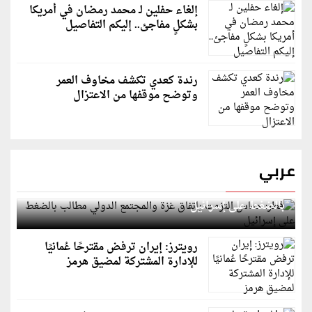
إلغاء حفلين لـ محمد رمضان في أمريكا
بشكلٍ مفاجئ.. إليكم التفاصيل
رندة كعدي تكشف مخاوف العمر
وتوضح موقفها من الاعتزال
عربي
قطر: حماس التزمت باتفاق غزة والمجتمع الدولي مطالب
بالضغط على إسرائيل
رويترز: إيران ترفض مقترحًا عُمانيًا
للإدارة المشتركة لمضيق هرمز