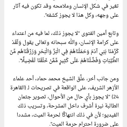
تغير في شكل الإنسان وملامحه وقد تكون فيه آثار
على وجهه، وكل هذا لا يجوز كشفه".
وتابع أمين الفتوى "لا يجوز ذلك، لما فيه من اعتداء
على كرامة الإنسان، والله سبحانه وتعالى يقول وَلَقَدْ
كَرَّمْنَا بَنِي آدَمَ وَحَمَلْنَاهُمْ فِي الْبَرِّ وَالْبَحْرِ وَرَزَقْنَاهُم مِّنَ
الطَّيِّبَاتِ وَفَضَّلْنَاهُمْ عَلَى كَثِيرٍ مِّمَّنْ خَلَقْنَا تَفْضِيلًا".
ومن جانب أخر، علَّق الشيخ محمد حماد، أحد علماء
الأزهر الشريف، على الواقعة في تصريحات لـ (القاهرة
24) "لا يجوز بأي حال من الأحوال، تصوير جثمان
الطالبة نيرة أشرف داخل المشرحة، وتسريب ذلك
الفيديو؛ لأن في ذلك انتهاكًا لحرمة الميت، مشددا
على ضرورة احترام حرمة الميت".