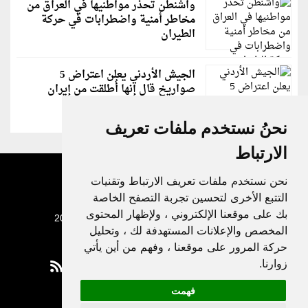
واشنطن تحذر مواطنيها في العراق من
مخاطر أمنية واضطرابات في حركة
الطيران
الجيش الأردني يعلن اعتراض 5
صواريخ قال إنها أُطلقت من إيران
نحنُ نستخدم ملفات تعريف
الارتباط
نحن نستخدم ملفات تعريف الارتباط وتقنيات
التتبع الأخرى لتحسين تجربة التصفح الخاصة
بك على موقعنا الإلكتروني ، ولإظهار المحتوى
جميع الحقوق محفوظة لدنيا الوطن © 2003 - 2022
المخصص والإعلانات المستهدفة لك ، وتحليل
حركة المرور على موقعنا ، وفهم من أين يأتي
زوارنا.
فهمت
Privacy Policy