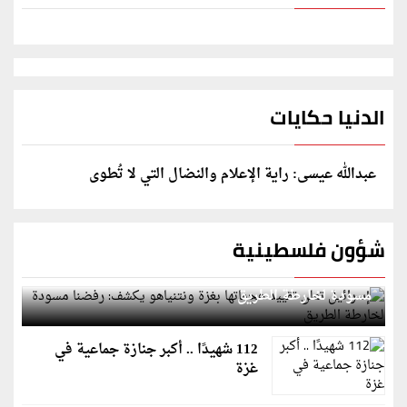
الدنيا حكايات
عبدالله عيسى: راية الإعلام والنضال التي لا تُطوى
شؤون فلسطينية
إسرائيل تعلن تقييد هجماتها بغزة ونتنياهو يكشف: رفضنا
مسودة لخارطة الطريق
112 شهيدًا .. أكبر جنازة جماعية في
غزة