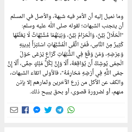
وما نميل إليه أن الأمر فيه شبهة، والأصل في المسلم
أن يتجنب الشبهات؛ لقوله صلى الله عليه وسلم:
"الْحَلَالُ بَيِّنٌ، وَالْحَرَامُ بَيِّنٌ، وَبَيْنَهُمَا مُشَبَّهَاتٌ لَا يَعْلَمُهَا
كَثِيرٌ مِنْ النَّاسِ، فَمَنْ اتَّقَى الْمُشَبَّهَاتِ اسْتَبْرَأَ لِدِينِهِ
وَعِرْضِهِ، وَمَنْ وَقَعَ فِي الشُّبُهَاتِ كَرَاعٍ يَرْعَى حَوْلَ
الْحِمَى يُوشِكُ أَنْ يُوَاقِعَهُ، أَلَا وَإِنَّ لِكُلِّ مَلِكٍ حِمًى، أَلَا إِنَّ
حِمَى اللَّهِ فِي أَرْضِهِ مَحَارِمُهُ"، فالأولى اتقاء الشبهات،
والكف عن الأكل من زرع الآخرين وثمارهم إلا بإذن
منهم، أو لضرورة قصوى، أو بحق يبيح ذلك.