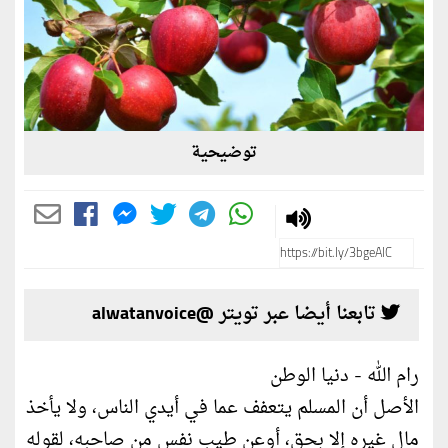
توضيحية
تابعنا أيضا عبر تويتر @alwatanvoice
رام الله - دنيا الوطن
الأصل أن المسلم يتعفف عما في أيدي الناس، ولا يأخذ
مال غيره إلا بحق، أوعن طيب نفس من صاحبه، لقوله