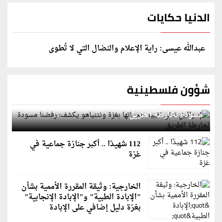
الدنيا حكايات
عبدالله عيسى: راية الإعلام والنضال التي لا تُطوى
شؤون فلسطينية
إسرائيل تعلن تقييد هجماتها بغزة ونتنياهو يكشف: رفضنا
مسودة لخارطة الطريق
112 شهيدًا .. أكبر جنازة جماعية في
غزة
الخارجية: وثيقة المقررة الأممية بشأن
"الإبادة الطبية" و"الإبادة الإنجابية"
بغزة دليل إضافي على الإبادة