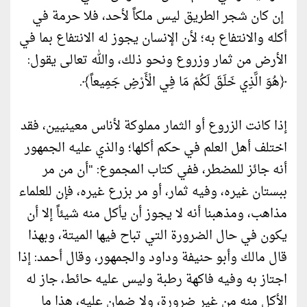
إن كان شجر الطريق ليس ملكاً لأحد، فلا حرمة في
أكله والانتفاع به؛ لأن الإنسان يجوز له الانتفاع بما في
الأرض من ثمار وزروع ونحو ذلك، والله تعالى يقول:
﴿هُوَ الَّذِي خَلَقَ لَكُمْ مَا فِي الْأَرْضِ جَمِيعاً﴾.
إذا كانت الزروع أو الثمار مملوكة لأناس معينيين، فقد
اختلف أهل العلم في حكم أكلها؛ والذي عليه الجمهور
أنه جائز للمضطر، ففي كتاب المجموع: "أن من مر
ببستان غيره، وفيه ثمار، أو مر بزرع غيره، فإن للعلماء
مذاهب، ومذهبنا أنه لا يجوز أن يأكل منه شيئاً إلا أن
يكون في حال الضرورة التي تباح فيها الميتة، وبهذا
قال مالك وأبو حنيفة وداود والجمهور، وقال أحمد: إذا
اجتاز به وفيه فاكهة رطبة وليس عليه حائط، جاز له
الأكل منه من غير ضرورة، ولا ضمان عليه، هذا ما