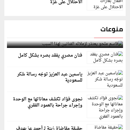
الاحتلال على غزة
منوعات
قاسم ملحو يعتذر لزملائه الفنانين لهذا السبب
فنان مصري يفقد بصره بشكل كامل
ياسمين عبد العزيز توجّه رسالة شكر
للسعودية
نجوى فؤاد تكشف معاناتها مع الوحدة
وإجراء جراحة بالعمود الفقري
حقيقة مقاضاة زينة لـ أحمد عز بهدف