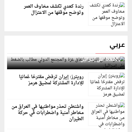
رندة كعدي تكشف مخاوف العمر
وتوضح موقفها من الاعتزال
عربي
قطر: حماس التزمت باتفاق غزة والمجتمع الدولي مطالب
بالضغط على إسرائيل
رويترز: إيران ترفض مقترحًا عُمانيًا
للإدارة المشتركة لمضيق هرمز
واشنطن تحذر مواطنيها في العراق من
مخاطر أمنية واضطرابات في حركة
الطيران