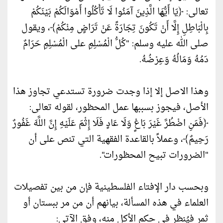
تعالى: ﴿يَا أَيُّهَا الَّذِينَ آمَنُوا لَا تَأْكُلُوا أَمْوَالَكُمْ بَيْنَكُمْ
بِالْبَاطِلِ إِلَّا أَنْ تَكُونَ تِجَارَةً عَنْ تَرَاضٍ مِنْكُمْ﴾، ويقول
صلى الله عليه وسلم: "كُلُّ الْمُسْلِمِ على الْمُسْلِمِ حَرَامٌ
دَمُهُ وَمَالُهُ وَعِرْضُهُ.
وهذا الاصل إلا إذا وجدت ضرورة تستدعي تجاوز هذا
الأصل، فيجوز بسببها عمل المحظور، لقوله تعالى:
﴿فَمَنِ اضْطُرَّ غَيْرَ بَاغٍ وَلَا عَادٍ فَلَا إِثْمَ عَلَيْهِ إِنَّ اللَّهَ غَفُورٌ
رَحِيمٌ﴾، وعملاً بالقاعدة الفقهية التي تنص على أن
"الضرورات تبيح المحظورات".
وبحسب دار الإفتاء الفلسطينية فإن من بين تفصيلات
العلماء في هذه المسألة، بيانهم أن من مر ببستان أو
ثمر فيُنظر في حكم الأكل منه، وفق الآتي: