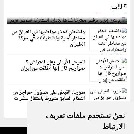
عربي
رويترز: إيران ترفض مقترحًا عُمانيًا للإدارة المشتركة
لمضيق هرمز
واشنطن تحذر مواطنيها في العراق من
مخاطر أمنية واضطرابات في حركة
الطيران
الجيش الأردني يعلن اعتراض 5
صواريخ قال إنها أُطلقت من إيران
سوريا: القبض على مسؤول حواجز من
النظام السابق متورط باعتقال عشرات
الشبان
نحنُ نستخدم ملفات تعريف
الارتباط