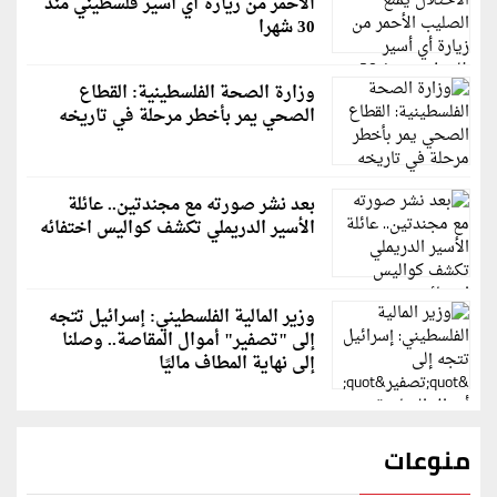
الأحمر من زيارة أي أسير فلسطيني منذ
30 شهرا
وزارة الصحة الفلسطينية: القطاع
الصحي يمر بأخطر مرحلة في تاريخه
بعد نشر صورته مع مجندتين.. عائلة
الأسير الدريملي تكشف كواليس اختفائه
وزير المالية الفلسطيني: إسرائيل تتجه
إلى "تصفير" أموال المقاصة.. وصلنا
إلى نهاية المطاف ماليًا
منوعات
قاسم ملحو يعتذر لزملائه الفنانين لهذا السبب