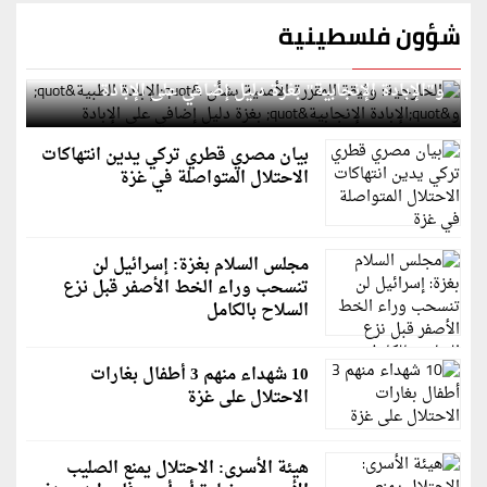
شؤون فلسطينية
الخارجية: وثيقة المقررة الأممية بشأن "الإبادة الطبية"
و"الإبادة الإنجابية" بغزة دليل إضافي على الإبادة
بيان مصري قطري تركي يدين انتهاكات
الاحتلال المتواصلة في غزة
مجلس السلام بغزة: إسرائيل لن
تنسحب وراء الخط الأصفر قبل نزع
السلاح بالكامل
10 شهداء منهم 3 أطفال بغارات
الاحتلال على غزة
هيئة الأسرى: الاحتلال يمنع الصليب