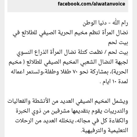
facebook.com/alwatanvoice
رام الله - دنيا الوطن
نضال المرأة تنظم مخيم الحرية الصيفي للطلائع في
بيت لحم
بيت لحم / نظمت كتلة نضال المرأة الذراع النسوي
لجبهة النضال الشعبي المخيم الصيفي للطلائع ( مخيم
الحرية)، بمشاركة نحو ٧٠ طفلا وطفلة،وتستمر اعماله
لمدة ١٠ ايام .
ويشمل المخيم الصيفي العديد من الأنشطة والفعاليات
والتدريبات يقوم بتقديمها مشرفين من ذوي الخبرة
والكفاءة كل في مجاله، يتخلله العديد من الرحلات
التعليمية والترفيهية.