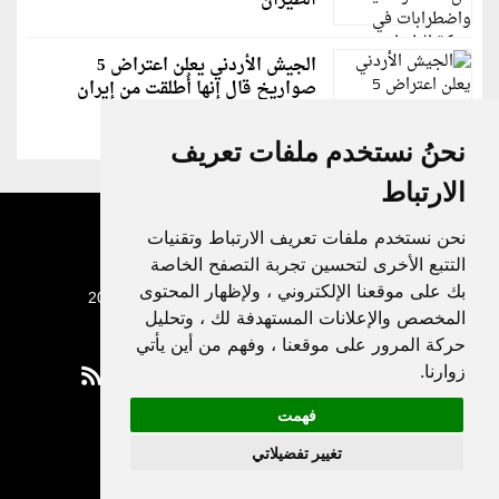
الطيران
الجيش الأردني يعلن اعتراض 5
صواريخ قال إنها أُطلقت من إيران
نحنُ نستخدم ملفات تعريف
الارتباط
نحن نستخدم ملفات تعريف الارتباط وتقنيات
التتبع الأخرى لتحسين تجربة التصفح الخاصة
بك على موقعنا الإلكتروني ، ولإظهار المحتوى
جميع الحقوق محفوظة لدنيا الوطن © 2003 - 2022
المخصص والإعلانات المستهدفة لك ، وتحليل
حركة المرور على موقعنا ، وفهم من أين يأتي
زوارنا.
فهمت
Privacy Policy
تغيير تفضيلاتي
|
Update cookies preferences