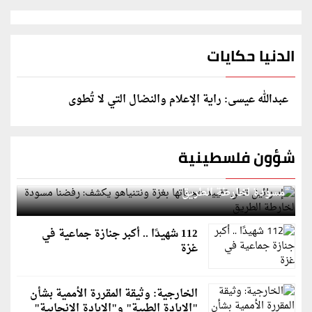
الدنيا حكايات
عبدالله عيسى: راية الإعلام والنضال التي لا تُطوى
شؤون فلسطينية
إسرائيل تعلن تقييد هجماتها بغزة ونتنياهو يكشف: رفضنا
مسودة لخارطة الطريق
112 شهيدًا .. أكبر جنازة جماعية في
غزة
الخارجية: وثيقة المقررة الأممية بشأن
"الإبادة الطبية" و"الإبادة الإنجابية"