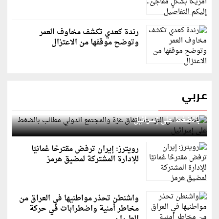
رندة كعدي تكشف مخاوف العمر
وتوضح موقفها من الاعتزال
عربي
قطر: حماس التزمت باتفاق غزة والمجتمع الدولي مطالب
بالضغط على إسرائيل
رويترز: إيران ترفض مقترحًا عُمانيًا
للإدارة المشتركة لمضيق هرمز
واشنطن تحذر مواطنيها في العراق من
مخاطر أمنية واضطرابات في حركة