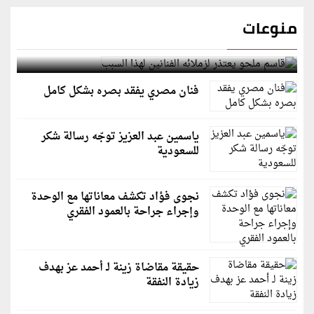
منوعات
قاسم ملحو يعتذر لزملائه الفنانين لهذا السبب
فنان مصري يفقد بصره بشكل كامل
ياسمين عبد العزيز توجّه رسالة شكر
للسعودية
نجوى فؤاد تكشف معاناتها مع الوحدة
وإجراء جراحة بالعمود الفقري
حقيقة مقاضاة زينة لـ أحمد عز بهدف
زيادة النفقة