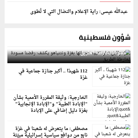
عبدالله عيسى: راية الإعلام والنضال التي لا تُطوى
شؤون فلسطينية
إسرائيل تعلن تقييد هجماتها بغزة ونتنياهو يكشف: رفضنا
مسودة لخارطة الطريق
112 شهيدًا .. أكبر جنازة جماعية في
غزة
الخارجية: وثيقة المقررة الأممية بشأن
"الإبادة الطبية" و"الإبادة الإنجابية"
بغزة دليل إضافي على الإبادة
مصطفى: ما يتعرض له شعبنا في غزة
نابع من دوافع سياسية إسرائيلية مبيّتة