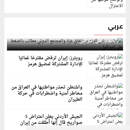
عربي
قطر: حماس التزمت باتفاق غزة والمجتمع الدولي مطالب
بالضغط على إسرائيل
رويترز: إيران ترفض مقترحًا عُمانيًا
للإدارة المشتركة لمضيق هرمز
واشنطن تحذر مواطنيها في العراق من
مخاطر أمنية واضطرابات في حركة
الطيران
الجيش الأردني يعلن اعتراض 5
صواريخ قال إنها أُطلقت من إيران