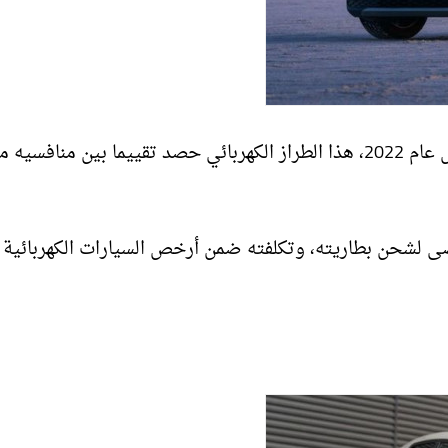
وضمت القائمة طراز فولكسفاجن Volkswagen ID. 4 موديل عام 2022، هذا الطراز الكهربائي حصد تقييما بين منافسيه
ير كهربائي حتى 275 ميلا كحد أقصى لشحن بطاريته، وتكلفته ضمن أرخص السيارات الكهربائي