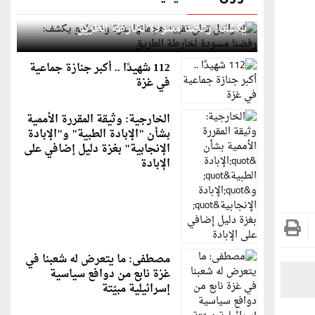
إسرائيل تعلن تقييد هجماتها بغزة ونتنياهو
يكشف: رفضنا مسودة لخارطة الطريق
112 شهيدًا .. أكبر جنازة جماعية
في غزة
الخارجية: وثيقة المقررة الأممية
بشأن "الإبادة الطبية" و"الإبادة
الإنجابية" بغزة دليل إضافي على
الإبادة
مصطفى: ما يتعرض له شعبنا في
غزة نابع من دوافع سياسية
إسرائيلية مبيّتة