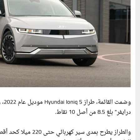
وضم
درايفر" بلغ 8.5 من أصل 10 نقاط.
والطراز يطرح بمدى س