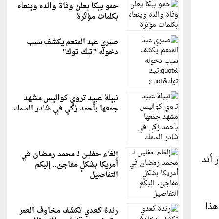
حمو بيكا يعلن وفاة والده وينعاه
بكلمات مؤثرة
صبري عبد المنعم يكشف سبب
دخوله "تيك توك"
نبيلة عبيد تروي كواليس مشهد
جمعها بأحمد زكي في شادر السمك
إلغاء حفلين لـ محمد رمضان في
كار أند
أمريكا بشكلٍ مفاجئ.. إليكم
التفاصيل
ة هذا
رندة كعدي تكشف مخاوف العمر