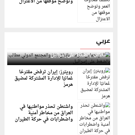
وتوضح موقفها من الاعتزال
عربي
قطر: حماس التزمت باتفاق غزة والمجتمع الدولي
مطالب بالضغط على إسرائيل
رويترز: إيران ترفض مقترحًا
عُمانيًا للإدارة المشتركة لمضيق
هرمز
واشنطن تحذر مواطنيها في
العراق من مخاطر أمنية
واضطرابات في حركة الطيران