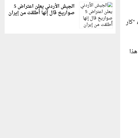
الجيش الأردني يعلن اعتراض 5
صواريخ قال إنها أُطلقت من إيران
براء "كار
ة هذا