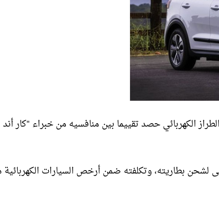
 طراز Kia Niro EV موديل عام 2022، وهذا الطراز الكهربائي حصد تقييما بين منافسيه من خبراء "كار أند
 كهربائي حتى 239 ميلا كحد أقصى لشحن بطاريته، وتكلفته ضمن أرخص السيارات الكهربائية 