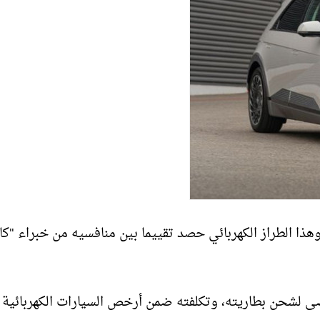
ت القائمة، طراز Hyundai Ioniq 5 موديل عام 2022، وهذا الطراز الكهربائي حصد تقييما بين منافسيه من خبراء "
ير كهربائي حتى 220 ميلا كحد أقصى لشحن بطاريته، وتكلفته ضمن أرخص السيارات الكهربائي