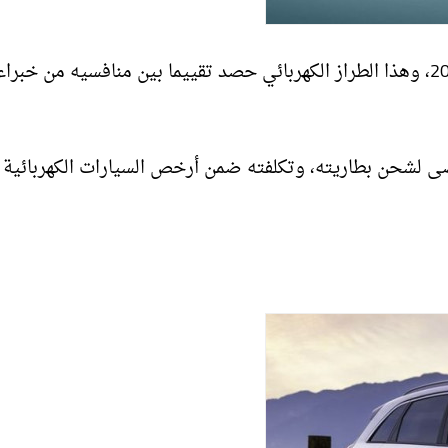
جاء بعد ذلك طراز Ford F- 150 Lightning موديل عام 2022، وهذا الطراز الكهربائي حصد تقييما بين منافسيه من خ
ير كهربائي حتى 230 ميلا كحد أقصى لشحن بطاريته، وتكلفته ضمن أرخص السيارات الكهربائي