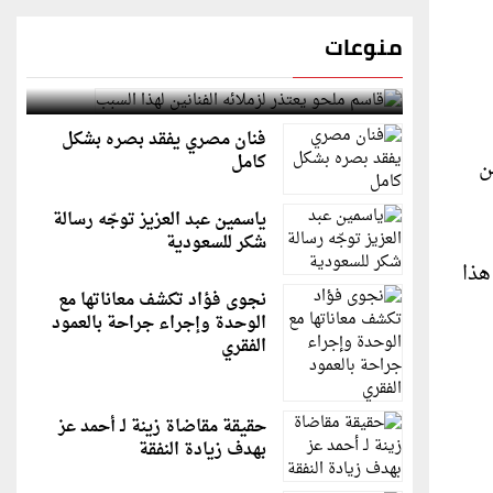
منوعات
قاسم ملحو يعتذر لزملائه الفنانين لهذا السبب
فنان مصري يفقد بصره بشكل
كامل
 من
ياسمين عبد العزيز توجّه رسالة
شكر للسعودية
ة هذا
نجوى فؤاد تكشف معاناتها مع
الوحدة وإجراء جراحة بالعمود
الفقري
حقيقة مقاضاة زينة لـ أحمد عز
بهدف زيادة النفقة