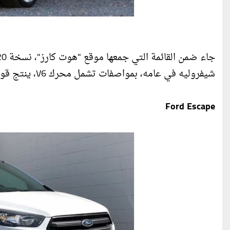
شيفروليه في عامه، بمواصفات تشمل محرك V6، ينتج قوة 305 أحصنة، بعزم دوران 264 لفة/قدم، وفق (العين الإخبارية).
Ford Escape