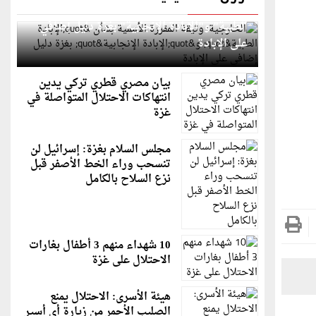
الخارجية: وثيقة المقررة الأممية بشأن "الإبادة
الطبية" و"الإبادة الإنجابية" بغزة دليل إضافي
على الإبادة
بيان مصري قطري تركي يدين
انتهاكات الاحتلال المتواصلة في
غزة
مجلس السلام بغزة: إسرائيل لن
تنسحب وراء الخط الأصفر قبل
نزع السلاح بالكامل
10 شهداء منهم 3 أطفال بغارات
الاحتلال على غزة
هيئة الأسرى: الاحتلال يمنع
الصليب الأحمر من زيارة أي أسير