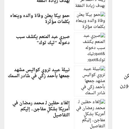
بهدف زيادة النفقة
حمو بيكا يعلن وفاة والده وينعاه
بكلمات مؤثرة
صبري عبد المنعم يكشف سبب
دخوله "تيك توك"
نبيلة عبيد تروي كواليس مشهد
 يمكن
جمعها بأحمد زكي في شادر السمك
 قوة 179 حصانا، بعزم دورن
إلغاء حفلين لـ محمد رمضان في
أمريكا بشكلٍ مفاجئ.. إليكم
التفاصيل