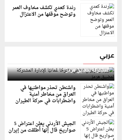
رندة كعدي تكشف مخاوف العمر
وتوضح موقفها من الاعتزال
عربي
رويترز: إيران ترفض مقترحًا عُمانيًا للإدارة
المشتركة لمضيق هرمز
واشنطن تحذر مواطنيها في
العراق من مخاطر أمنية
واضطرابات في حركة الطيران
الجيش الأردني يعلن اعتراض 5
صواريخ قال إنها أُطلقت من إيران