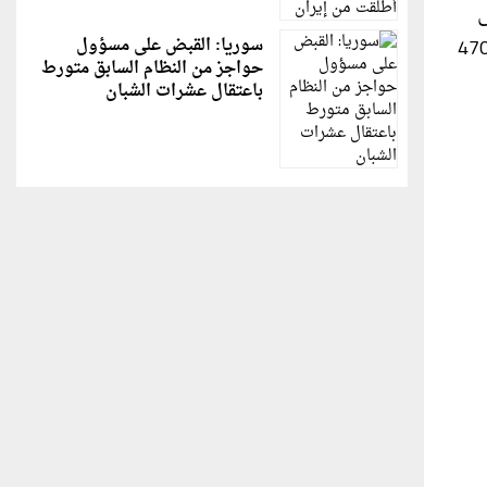
ى
د، و هذه الشاحنة طرحتها فورد في عمها بمواصفات تشمل محرك ينتج قوة تصل لـ 450 حصانا، بعزم دوران 470
سوريا: القبض على مسؤول
حواجز من النظام السابق متورط
باعتقال عشرات الشبان