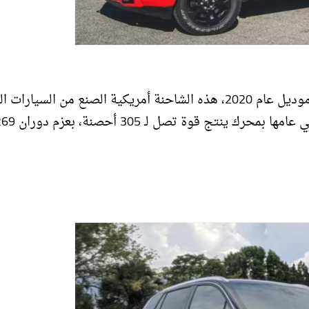
من الشاحنات أيضا، ضمت القائمة شاحنة رام Ram 1500، موديل عام 2020، هذه الشاحنة أمريكية الصنع من السيار