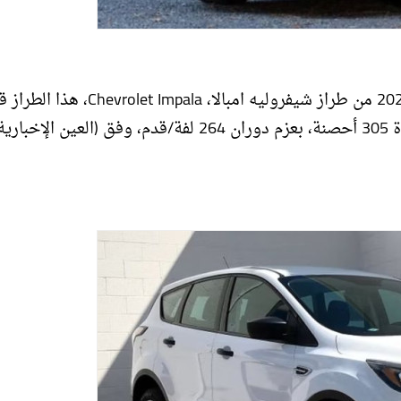
جاء ضمن القائمة التي جمعها موقع "هوت كارز"، نسخة 2020 من طراز شيفروليه امبالا، la