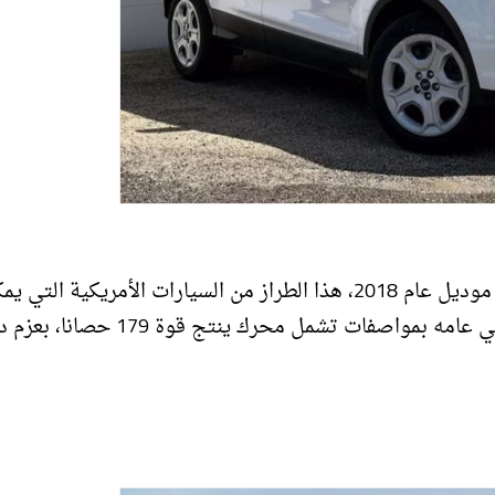
ضمت القائمة من بعده، طراز فورد إيسكيب، Ford Escape موديل عام 2018، هذا الطراز من السيارات الأمريكية التي
الاعتماد عليها مستعملة، وطرحته ماركة الأمريكية فورد في عامه بمواصفات تشمل محرك ينتج