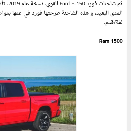
ثم شاحن
لفة/قدم.
Ram 1500