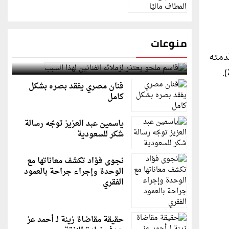
منوعات
Chevrolet Impa، هذا الطراز قدمته
قاسم ملحو يعتذر لزملائه الفنانين لهذا السبب
فنان مصري يفقد بصره بشكل
كامل
ياسمين عبد العزيز توجّه رسالة
شكر للسعودية
نجوى فؤاد تكشف معاناتها مع
الوحدة وإجراء جراحة بالعمود
الفقري
حقيقة مقاضاة زينة لـ أحمد عز