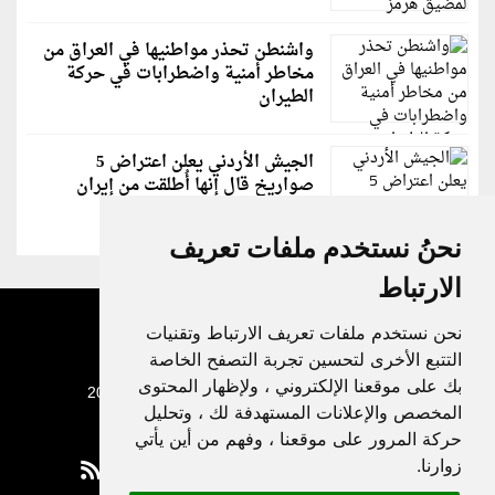
واشنطن تحذر مواطنيها في العراق من
مخاطر أمنية واضطرابات في حركة
الطيران
الجيش الأردني يعلن اعتراض 5
صواريخ قال إنها أُطلقت من إيران
نحنُ نستخدم ملفات تعريف
الارتباط
نحن نستخدم ملفات تعريف الارتباط وتقنيات
التتبع الأخرى لتحسين تجربة التصفح الخاصة
بك على موقعنا الإلكتروني ، ولإظهار المحتوى
جميع الحقوق محفوظة لدنيا الوطن © 2003 - 2022
المخصص والإعلانات المستهدفة لك ، وتحليل
حركة المرور على موقعنا ، وفهم من أين يأتي
زوارنا.