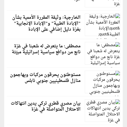
الخارجية: وثيقة المقررة الأممية بشأن
"الإبادة الطبية" و"الإبادة الإنجابية"
بغزة دليل إضافي على الإبادة
مصطفى: ما يتعرض له شعبنا في غزة
نابع من دوافع سياسية إسرائيلية مبيّتة
مستوطنون يحرقون مركبات ويهاجمون
منازل فلسطينيين جنوبي نابلس
بيان مصري قطري تركي يدين انتهاكات
الاحتلال المتواصلة في غزة