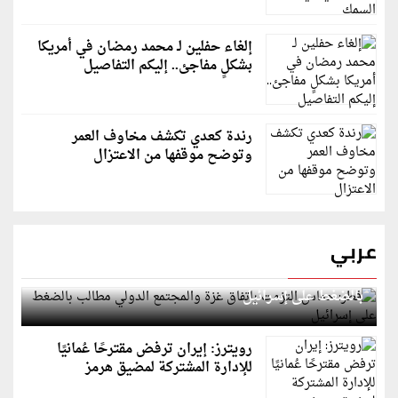
إلغاء حفلين لـ محمد رمضان في أمريكا
بشكلٍ مفاجئ.. إليكم التفاصيل
رندة كعدي تكشف مخاوف العمر
وتوضح موقفها من الاعتزال
عربي
قطر: حماس التزمت باتفاق غزة والمجتمع الدولي مطالب
بالضغط على إسرائيل
رويترز: إيران ترفض مقترحًا عُمانيًا
للإدارة المشتركة لمضيق هرمز