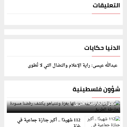
التعليقات
الدنيا حكايات
عبدالله عيسى: راية الإعلام والنضال التي لا تُطوى
شؤون فلسطينية
إسرائيل تعلن تقييد هجماتها بغزة ونتنياهو يكشف: رفضنا
مسودة لخارطة الطريق
112 شهيدًا .. أكبر جنازة جماعية في
غزة