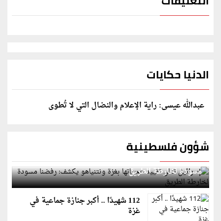
التعليقات
الدنيا حكايات
عبدالله عيسى: راية الإعلام والنضال التي لا تُطوى
شؤون فلسطينية
إسرائيل تعلن تقييد هجماتها بغزة ونتنياهو يكشف: رفضنا
مسودة لخارطة الطريق
112 شهيدًا .. أكبر جنازة جماعية في
غزة