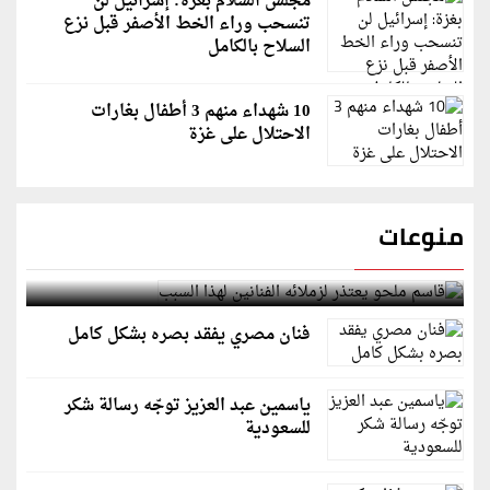
مجلس السلام بغزة: إسرائيل لن
تنسحب وراء الخط الأصفر قبل نزع
السلاح بالكامل
10 شهداء منهم 3 أطفال بغارات
الاحتلال على غزة
منوعات
قاسم ملحو يعتذر لزملائه الفنانين لهذا السبب
فنان مصري يفقد بصره بشكل كامل
ياسمين عبد العزيز توجّه رسالة شكر
للسعودية