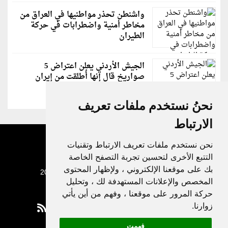
واشنطن تحذر مواطنيها في العراق من
مخاطر أمنية واضطرابات في حركة
الطيران
الجيش الأردني يعلن اعتراض 5
صواريخ قال إنها أُطلقت من إيران
نحنُ نستخدم ملفات تعريف
الارتباط
نحن نستخدم ملفات تعريف الارتباط وتقنيات
التتبع الأخرى لتحسين تجربة التصفح الخاصة
بك على موقعنا الإلكتروني ، ولإظهار المحتوى
جميع الحقوق محفوظة لدنيا الوطن © 2003 - 2022
المخصص والإعلانات المستهدفة لك ، وتحليل
حركة المرور على موقعنا ، وفهم من أين يأتي
زوارنا.
فهمت