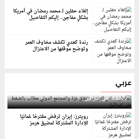
إلغاء حفلين لـ محمد رمضان في أمريكا
بشكلٍ مفاجئ.. إليكم التفاصيل
رندة كعدي تكشف مخاوف العمر
وتوضح موقفها من الاعتزال
عربي
قطر: حماس التزمت باتفاق غزة والمجتمع الدولي مطالب
بالضغط على إسرائيل
رويترز: إيران ترفض مقترحًا عُمانيًا
للإدارة المشتركة لمضيق هرمز