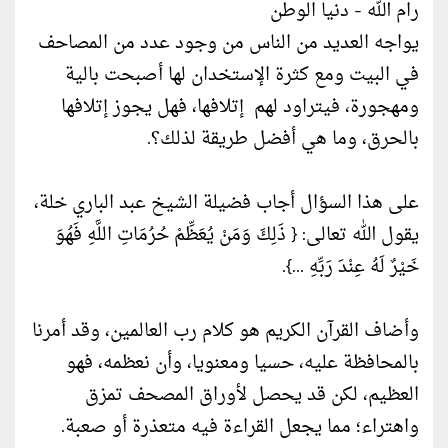
رام الله - دنيا الوطن
يواجه العديد من الناس من وجود عدد من المصاحف
في البيت ومع كثرة الإستخدان لها أصبحت بالية
ومهجورة، فيتراود لهم إتلافها، فهل يجوز إتلافها
بالحرق، وما هي أفضل طريقة لذلك؟.
على هذا السؤال أجاب فضيلة الشيخ عبد الباري خلة،
يقول الله تعالى: { ذَلِكَ وَمَنْ يُعَظِّمْ حُرُمَاتِ اللَّهِ فَهُوَ
خَيْرٌ لَهُ عِنْدَ رَبِّهِ ...}.
وأضاف القرآن الكريم هو كلام رب العالمين، وقد أمرنا
بالمحافظة عليه، حسيا ومعنويا، وأن نعظمه، فهو
العظيم، لكن قد يحصل لأوراق المصحف تمزق
واهتراء؛ مما يجعل القراءة فيه متعذرة أو صعبة.