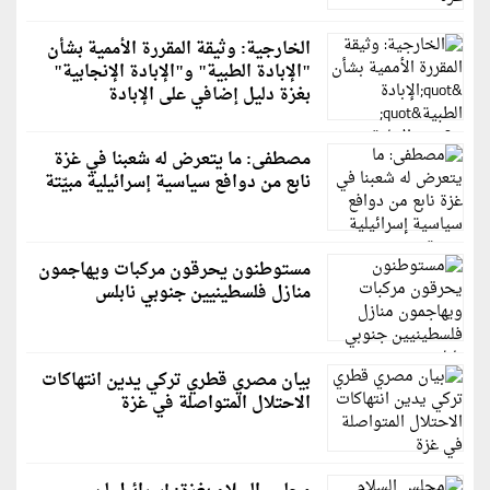
الخارجية: وثيقة المقررة الأممية بشأن
"الإبادة الطبية" و"الإبادة الإنجابية"
بغزة دليل إضافي على الإبادة
مصطفى: ما يتعرض له شعبنا في غزة
نابع من دوافع سياسية إسرائيلية مبيّتة
مستوطنون يحرقون مركبات ويهاجمون
منازل فلسطينيين جنوبي نابلس
بيان مصري قطري تركي يدين انتهاكات
الاحتلال المتواصلة في غزة