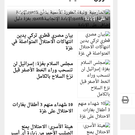
الخارجية: وثيقة المقررة الأممية بشأن "الإبادة
الطبية" و"الإبادة الإنجابية" بغزة دليل إضافي
على الإبادة
بيان مصري قطري تركي يدين
انتهاكات الاحتلال المتواصلة في
غزة
مجلس السلام بغزة: إسرائيل لن
تنسحب وراء الخط الأصفر قبل
نزع السلاح بالكامل
10 شهداء منهم 3 أطفال بغارات
الاحتلال على غزة
هيئة الأسرى: الاحتلال يمنع
الصليب الأحمر من زيارة أي أسير