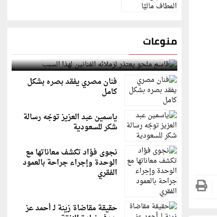
منوعات
قاسم ملحو يعتذر لزملائه الفنانين لهذا السبب
فنان مصري يفقد بصره بشكل
كامل
ياسمين عبد العزيز توجّه رسالة
شكر للسعودية
نجوى فؤاد تكشف معاناتها مع
الوحدة وإجراء جراحة بالعمود
الفقري
حقيقة مقاضاة زينة لـ أحمد عز