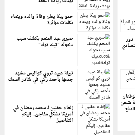
بهدف زيادة النفقة
حمو بيكا يعلن وفاة والده وينعاه
بكلمات مؤثرة
صبري عبد المنعم يكشف سبب
 دور
دخوله "تيك توك"
قتصادي
نبيلة عبيد تروي كواليس مشهد
جمعها بأحمد زكي في شادر السمك
 توقعان
ية شحن
إلغاء حفلين لـ محمد رمضان في
لدفع
أمريكا بشكلٍ مفاجئ.. إليكم
التفاصيل