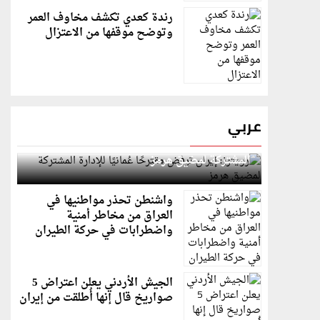
رندة كعدي تكشف مخاوف العمر
وتوضح موقفها من الاعتزال
عربي
رويترز: إيران ترفض مقترحًا عُمانيًا للإدارة
المشتركة لمضيق هرمز
واشنطن تحذر مواطنيها في
العراق من مخاطر أمنية
واضطرابات في حركة الطيران
الجيش الأردني يعلن اعتراض 5
صواريخ قال إنها أُطلقت من إيران