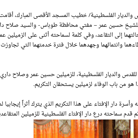
والديار الفلسطينية/ خطيب المسجد الأقصى المبارك، أقامت 
ع للشيخ حسين عمر – مفتي محافظة طوباس- والسيد صلاح دا
تهما إلى التقاعد، وفي كلمة لسماحته أثنى على الزميلين عم
ً عطاءهما وانتمائهما وجهدهما خلال فترة خدمتهما التي تجاوزت
 للقدس والديار الفلسطينية، للزميلين حسين عمر وصلاح داري
ا هو من باب الوفاء لزميلين يستحقان التكريم.
رة دار الإفتاء على هذا التكريم الذي يترك أثراً إيجابيا لدي
 ثم قدم سماحته درع دار الإفتاء الفلسطينية للزميلين المتقاعدي