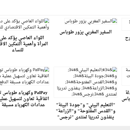
السفير المغربي يزور طوباس
رح
اللواء العاصي يؤكد على
المرأة وأهمية التمكين الا
للنساء
لة
PalPay وكهرباء طوباس
باس
اتفاقية تعاون لتسهيل عمل
"التعليم البيئي" و"جودة البيئة"
عدادات الكهرباء مسبقة ا
و"القدس المفتوحة" و"الزراعة"
ينفذون تدريبًا لمنتدى "نرجس"