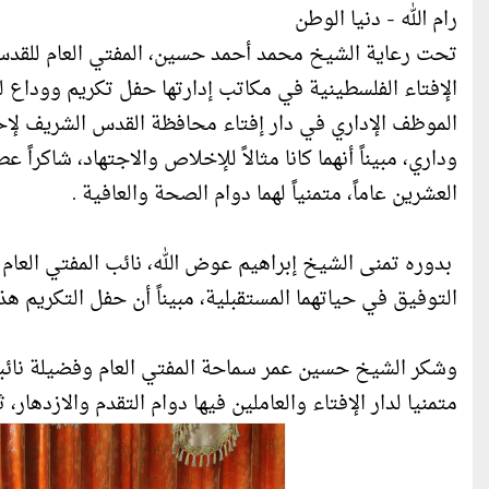
رام الله - دنيا الوطن
تحت رعاية الشيخ محمد أحمد حسين، المفتي العام للقدس 
الإفتاء الفلسطينية في مكاتب إدارتها حفل تكريم وودا
الموظف الإداري في دار إفتاء محافظة القدس الشريف لإحال
وداري، مبيناً أنهما كانا مثالاً للإخلاص والاجتهاد، شاكرا
العشرين عاماً، متمنياً لهما دوام الصحة والعافية .
بدوره تمنى الشيخ إبراهيم عوض الله، نائب المفتي العام
التوفيق في حياتهما المستقبلية، مبيناً أن حفل التكريم هذ
وشكر الشيخ حسين عمر سماحة المفتي العام وفضيلة نائبه وأس
متمنيا لدار الإفتاء والعاملين فيها دوام التقدم والازدهار،